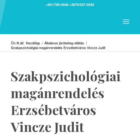
+361/790-0546
+3670/427-0540
Ön itt áll:
Kezdőlap
/
Általános járóbeteg-ellátás
/
Szakpszichológiai magánrendelés Erzsébetváros Vincze Judit
Szakpszichológiai
magánrendelés
Erzsébetváros
Vincze Judit