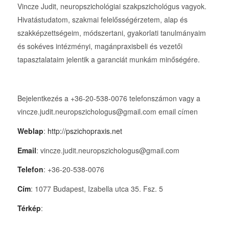
Vincze Judit, neuropszichológiai szakpszichológus vagyok.
Hivatástudatom, szakmai felelősségérzetem, alap és
szakképzettségeim, módszertani, gyakorlati tanulmányaim
és sokéves intézményi, magánpraxisbeli és vezetői
tapasztalataim jelentik a garanciát munkám minőségére.
Bejelentkezés a +36-20-538-0076 telefonszámon vagy a
vincze.judit.neuropszichologus@gmail.com email címen
Weblap
:
http://pszichopraxis.net
Email
: vincze.judit.neuropszichologus@gmail.com
Telefon
: +36-20-538-0076
Cím
: 1077 Budapest, Izabella utca 35. Fsz. 5
Térkép
: