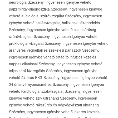
neurológia Szécsény, ingyenesen igénybe vehető
pajzsmirigy-diagnosztika Szécsény, ingyenesen igénybe
vehető audiológiai szűrővizsgálat Szécsény, ingyenesen
igénybe vehető hallásvizsgálat, hallókészülék-rendelés
Szécsény, ingyenesen igénybe vehető csontsűrűség
szűrővizsgálat Szécsény, ingyenesen igénybe vehető
proktológiai vizsgálat Szécsény, ingyenesen igénybe vehető
aranyeres végbéltáji és székelési panaszok Szécsény,
ingyenesen igénybe vehető értágító infúziós kezelés
nappali ellátással Szécsény, ingyenesen igénybe vehető
teljes körű kivizsgálás Szécsény, ingyenesen igénybe
vehető 24 órás EKG Szécsény, ingyenesen igénybe vehető
24 órás vérnyomásmérés Szécsény, ingyenesen igénybe
vehető kardiológiai szakvizsgálat Szécsény, ingyenesen
igénybe vehető szív ultrahang Szécsény, ingyenesen
igénybe vehető rákszűrés és nőgyógyászati ultrahang
Szécsény, ingyenesen igénybe vehető lézeres kezelés