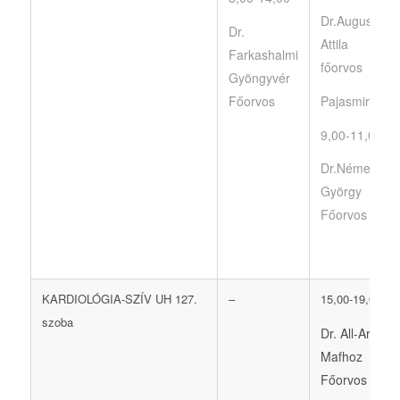
Dr.Augusztin
Dr.
Attila
Farkashalmi
főorvos
Gyöngyvér
Főorvos
Pajasmirigy.
9,00-11,00
Dr.Németh
György
Főorvos
KARDIOLÓGIA-SZÍV UH 127.
–
15,00-19,00
szoba
Dr. All-Arigi
Mafhoz
Főorvos