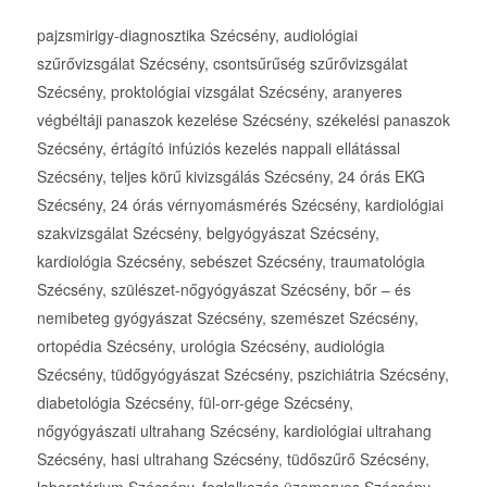
pajzsmirigy-diagnosztika Szécsény, audiológiai
szűrővizsgálat Szécsény, csontsűrűség szűrővizsgálat
Szécsény, proktológiai vizsgálat Szécsény, aranyeres
végbéltáji panaszok kezelése Szécsény, székelési panaszok
Szécsény, értágító infúziós kezelés nappali ellátással
Szécsény, teljes körű kivizsgálás Szécsény, 24 órás EKG
Szécsény, 24 órás vérnyomásmérés Szécsény, kardiológiai
szakvizsgálat Szécsény, belgyógyászat Szécsény,
kardiológia Szécsény, sebészet Szécsény, traumatológia
Szécsény, szülészet-nőgyógyászat Szécsény, bőr – és
nemibeteg gyógyászat Szécsény, szemészet Szécsény,
ortopédia Szécsény, urológia Szécsény, audiológia
Szécsény, tüdőgyógyászat Szécsény, pszichiátria Szécsény,
diabetológia Szécsény, fül-orr-gége Szécsény,
nőgyógyászati ultrahang Szécsény, kardiológiai ultrahang
Szécsény, hasi ultrahang Szécsény, tüdőszűrő Szécsény,
laboratórium Szécsény, foglalkozás üzemorvos Szécsény,