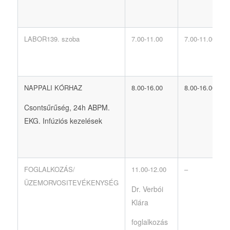
LABOR139. szoba
7.00-11.00
7.00-11.00
NAPPALI KÓRHAZ
8.00-16.00
8.00-16.00
Csontsűrűség, 24h ABPM.
EKG. Infúziós kezelések
FOGLALKOZÁS/
11.00-12.00
–
ÜZEMORVOSITEVÉKENYSÉG
Dr. Verbói
Klára
foglalkozás