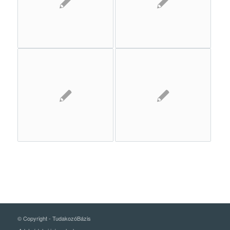
© Copyright -
TudakozóBázis