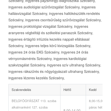
Szécsény, ingyenes pajzsmirigy-diagnosztika Szécsény,
ingyenes audiológiai szűrővizsgálat Szécsény, ingyenes
hallásvizsgálat Szécsény, ingyenes hallókészülék-rendelés
Szécsény, ingyenes csontsűrűség szűrővizsgálat Szécsény,
ingyenes proktológiai vizsgálat Szécsény, ingyenes
aranyeres végbéltáji és székelési panaszok Szécsény,
ingyenes értágító infúziós kezelés nappali ellátással
Szécsény, ingyenes teljes körű kivizsgálás Szécsény,
ingyenes 24 órás EKG Szécsény, ingyenes 24 órás
vérnyomásmérés Szécsény, ingyenes kardiológiai
szakvizsgálat Szécsény, ingyenes szív ultrahang Szécsény,
ingyenes rákszűrés és nőgyógyászati ultrahang Szécsény,
ingyenes lézeres kezelés Szécsény,
Szakrendelés
Hétfő
Kedd
BELGYÓGYÁSZAT 113. szoba
8,00-15,00
alkalmanként 127. szoba
páros hét
8,00-14,00