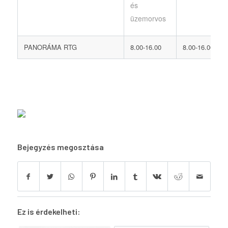
és
üzemorvos
PANORÁMA RTG
8.00-16.00
8.00-16.00
Bejegyzés megosztása
Ez is érdekelheti: