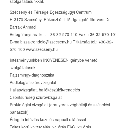
szolgáltatásunkkal.
Szécsény és Térsége Egészségügyi Centrum
H-3170 Szécsény, Rákóczi út 115. Igazgató főorvos: Dr.
Barrak Ahmad
Beteg irányítás Tel.: + 36-32-570-110 Fax: +36-32-570-101
E-mail: szakrendelo@szecseny.hu Titkárság tel.: +36-32-
570-100 www.szecseny.hu
Intézményünkben INGYENESEN igénybe vehető
szolgáltatások:
Pajzsmirigy-diagnosztika
Audiológiai szűrővizsgálat
Hallásvizsgálat, hallókészülék-rendelés
Csontsűrűség szűrővizsgálat
Proktológiai vizsgálat (aranyeres végbéltáji és székelési
panaszok)
Értágító infúziós kezelés nappali ellátással
Teljes körű kivizsgálás, 24 órás EKG, 24 órás