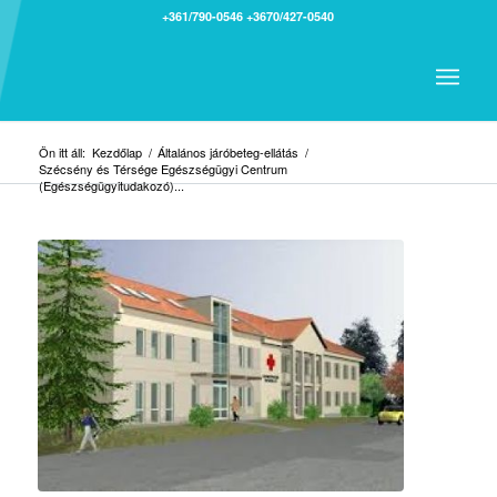
+361/790-0546
+3670/427-0540
Ön itt áll:
Kezdőlap
/
Általános járóbeteg-ellátás
/
Szécsény és Térsége Egészségügyi Centrum
(Egészségügyitudakozó)...