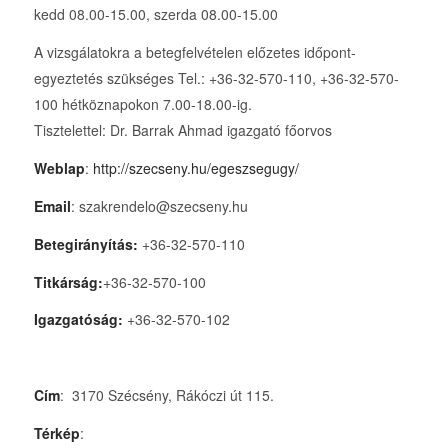
kedd 08.00-15.00, szerda 08.00-15.00
A vizsgálatokra a betegfelvételen előzetes időpont-
egyeztetés szükséges Tel.: +36-32-570-110, +36-32-570-
100 hétköznapokon 7.00-18.00-ig.
Tisztelettel: Dr. Barrak Ahmad igazgató főorvos
Weblap
:
http://szecseny.hu/egeszsegugy/
Email
: szakrendelo@szecseny.hu
Betegirányítás:
+36-32-570-110
Titkárság:
+36-32-570-100
Igazgatóság:
+36-32-570-102
Cím
: 3170 Szécsény, Rákóczi út 115.
Térkép
: