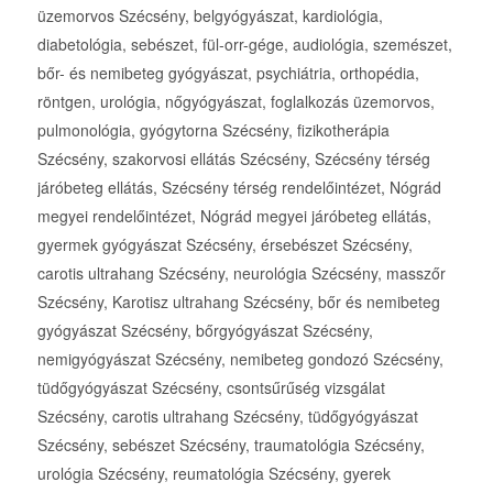
üzemorvos Szécsény, belgyógyászat, kardiológia,
diabetológia, sebészet, fül-orr-gége, audiológia, szemészet,
bőr- és nemibeteg gyógyászat, psychiátria, orthopédia,
röntgen, urológia, nőgyógyászat, foglalkozás üzemorvos,
pulmonológia, gyógytorna Szécsény, fizikotherápia
Szécsény, szakorvosi ellátás Szécsény, Szécsény térség
járóbeteg ellátás, Szécsény térség rendelőintézet, Nógrád
megyei rendelőintézet, Nógrád megyei járóbeteg ellátás,
gyermek gyógyászat Szécsény, érsebészet Szécsény,
carotis ultrahang Szécsény, neurológia Szécsény, masszőr
Szécsény, Karotisz ultrahang Szécsény, bőr és nemibeteg
gyógyászat Szécsény, bőrgyógyászat Szécsény,
nemigyógyászat Szécsény, nemibeteg gondozó Szécsény,
tüdőgyógyászat Szécsény, csontsűrűség vizsgálat
Szécsény, carotis ultrahang Szécsény, tüdőgyógyászat
Szécsény, sebészet Szécsény, traumatológia Szécsény,
urológia Szécsény, reumatológia Szécsény, gyerek