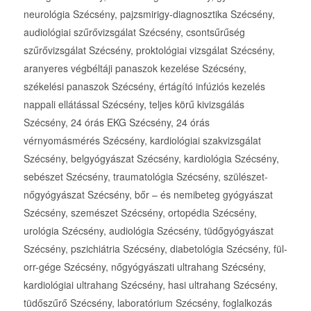
neurológia Szécsény, pajzsmirigy-diagnosztika Szécsény,
audiológiai szűrővizsgálat Szécsény, csontsűrűség
szűrővizsgálat Szécsény, proktológiai vizsgálat Szécsény,
aranyeres végbéltáji panaszok kezelése Szécsény,
székelési panaszok Szécsény, értágító infúziós kezelés
nappali ellátással Szécsény, teljes körű kivizsgálás
Szécsény, 24 órás EKG Szécsény, 24 órás
vérnyomásmérés Szécsény, kardiológiai szakvizsgálat
Szécsény, belgyógyászat Szécsény, kardiológia Szécsény,
sebészet Szécsény, traumatológia Szécsény, szülészet-
nőgyógyászat Szécsény, bőr – és nemibeteg gyógyászat
Szécsény, szemészet Szécsény, ortopédia Szécsény,
urológia Szécsény, audiológia Szécsény, tüdőgyógyászat
Szécsény, pszichiátria Szécsény, diabetológia Szécsény, fül-
orr-gége Szécsény, nőgyógyászati ultrahang Szécsény,
kardiológiai ultrahang Szécsény, hasi ultrahang Szécsény,
tüdőszűrő Szécsény, laboratórium Szécsény, foglalkozás