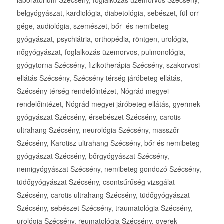
belgyógyászat, kardiológia, diabetológia, sebészet, fül-orr-
gége, audiológia, szemészet, bőr- és nemibeteg
gyógyászat, psychiátria, orthopédia, röntgen, urológia,
nőgyógyászat, foglalkozás üzemorvos, pulmonológia,
gyógytorna Szécsény, fizikotherápia Szécsény, szakorvosi
ellátás Szécsény, Szécsény térség járóbeteg ellátás,
Szécsény térség rendelőintézet, Nógrád megyei
rendelőintézet, Nógrád megyei járóbeteg ellátás, gyermek
gyógyászat Szécsény, érsebészet Szécsény, carotis
ultrahang Szécsény, neurológia Szécsény, masszőr
Szécsény, Karotisz ultrahang Szécsény, bőr és nemibeteg
gyógyászat Szécsény, bőrgyógyászat Szécsény,
nemigyógyászat Szécsény, nemibeteg gondozó Szécsény,
tüdőgyógyászat Szécsény, csontsűrűség vizsgálat
Szécsény, carotis ultrahang Szécsény, tüdőgyógyászat
Szécsény, sebészet Szécsény, traumatológia Szécsény,
urológia Szécsény, reumatológia Szécsény, gyerek