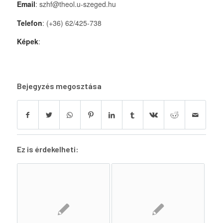
Email
: szhf@theol.u-szeged.hu
Telefon
: (+36) 62/425-738
Képek
:
Bejegyzés megosztása
Ez is érdekelheti: