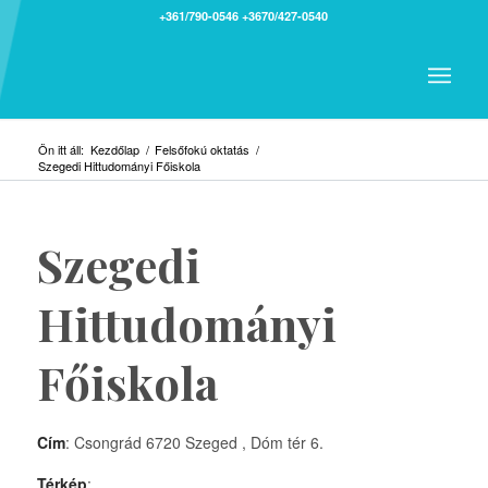
+361/790-0546
+3670/427-0540
Ön itt áll:
Kezdőlap
/
Felsőfokú oktatás
/
Szegedi Hittudományi Főiskola
Szegedi
Hittudományi
Főiskola
Cím
: Csongrád 6720 Szeged , Dóm tér 6.
Térkép
: