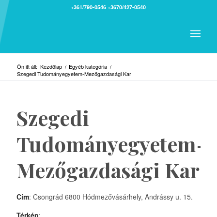
+361/790-0546
+3670/427-0540
Ön itt áll:
Kezdőlap
/
Egyéb kategória
/
Szegedi Tudományegyetem-Mezőgazdasági Kar
Szegedi
Tudományegyetem-
Mezőgazdasági Kar
Cím
: Csongrád 6800 Hódmezővásárhely, Andrássy u. 15.
Térkép
: