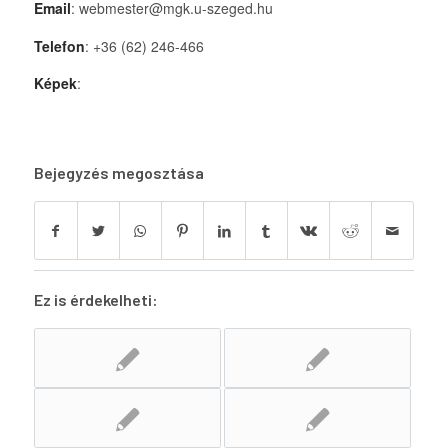
Email
: webmester@mgk.u-szeged.hu
Telefon
: +36 (62) 246-466
Képek
:
Bejegyzés megosztása
Ez is érdekelheti: