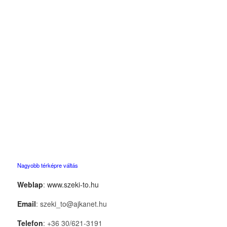
Nagyobb térképre váltás
Weblap
:
www.szeki-to.hu
Email
: szeki_to@ajkanet.hu
Telefon
: +36 30/621-3191