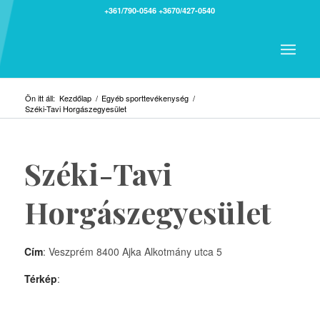
+361/790-0546
+3670/427-0540
Ön itt áll:
Kezdőlap
/
Egyéb sporttevékenység
/
Széki-Tavi Horgászegyesület
Széki-Tavi
Horgászegyesület
Cím
: Veszprém 8400 Ajka Alkotmány utca 5
Térkép
: