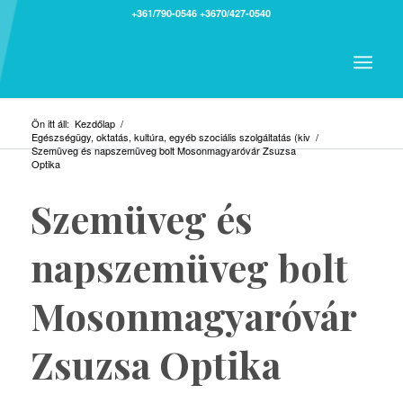
+361/790-0546
+3670/427-0540
Ön itt áll:
Kezdőlap
/
Egészségügy, oktatás, kultúra, egyéb szociális szolgáltatás (kiv
/
Szemüveg és napszemüveg bolt Mosonmagyaróvár Zsuzsa
Optika
Szemüveg és
napszemüveg bolt
Mosonmagyaróvár
Zsuzsa Optika