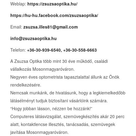
Weblap:
https://zsuzsaoptika.hu/
https://hu-hu.facebook.com/zsuzsaoptika/
Email:
zsuzsa.illes81@gmail.com
info@zsuzsaoptika.hu
Telefon:
+36-30-939-6540, +36-30-558-6663
A Zsuzsa Optika több mint 30 éve működő, családi
vállalkozás Mosonmagyaróváron.
Negyven éves optometrista tapasztalattal állunk az Önök
rendelkezésére.
Nemcsak munkánk, de hivatásunk, hogy a legkiemelkedőbb
látásélményt tudjuk biztosítani vásárlóink számára.
“Hogy jobban lásson, nézzen be hozzánk!”
Computeres látásvizsgálat, szemüvegkészítés akár 20 perc
alatt, kontaktlencse illesztés, tanácsadás, szemüvegek
javítása Mosonmagyaróváron.