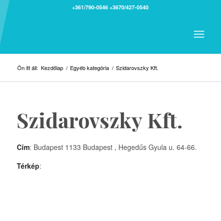
+361/790-0546
+3670/427-0540
Ön itt áll:
Kezdőlap
/
Egyéb kategória
/
Szidarovszky Kft.
Szidarovszky Kft.
Cím
: Budapest 1133 Budapest , Hegedűs Gyula u. 64-66.
Térkép
: