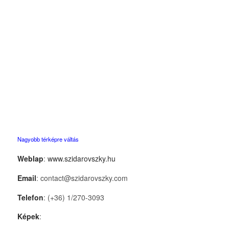
Nagyobb térképre váltás
Weblap
:
www.szidarovszky.hu
Email
: contact@szidarovszky.com
Telefon
: (+36) 1/270-3093
Képek
: