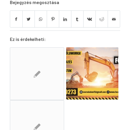
Bejegyzés megosztása
Ez is érdekelheti: