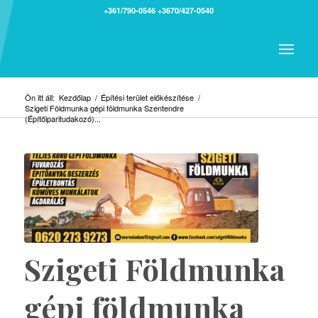
+361/790-0546
+3670/427-0540
Ön itt áll:
Kezdőlap
/
Építési terület előkészítése
/
Szigeti Földmunka gépi földmunka Szentendre
(Építőiparitudakozó)...
Szigeti Földmunka
gépi földmunka