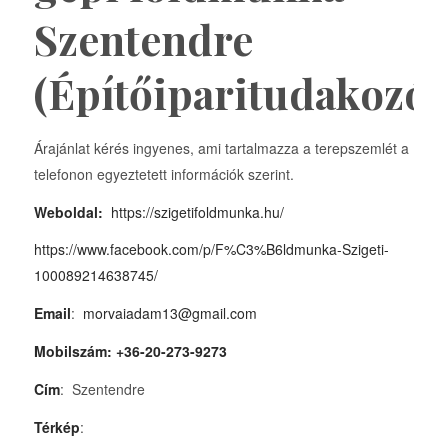
Szentendre
(Építőiparitudakozó)
Árajánlat kérés ingyenes, ami tartalmazza a terepszemlét a
telefonon egyeztetett információk szerint.
Weboldal:
https://szigetifoldmunka.hu/
https://www.facebook.com/p/F%C3%B6ldmunka-Szigeti-
100089214638745/
Email
:
morvaiadam13@gmail.com
Mobilszám:
+36-20-273-9273
Cím
: Szentendre
Térkép
: