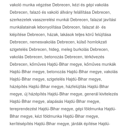
vakoló munka végzése Debrecen, kézi és gépi vakolás
Debrecen, falazó és vakoló állvány felállítása Debrecen,
szerkezetek vasszerelési munkái Debrecen, falazat javítási
munkálatainak lebonyolítása Debrecen, falazat át- és
kiépítése Debrecen, házak, lakások teljes körű felújítása
Debrecen, nemesvakolás Debrecen, külső homlokzati
szigetelés Debrecen, hideg, meleg burkolás Debrecen,
vakolás Debrecen, betonozás Debrecen, térkövezés
Debrecen, kőműves Hajdú-Bihar megye, kőműves munkák
Hajdú-Bihar megye, betonozás Hajdú-Bihar megye, vakolás
Hajdú-Bihar megye, szigetelés Hajdú-Bihar megye,
házépítés Hajdú-Bihar megye, házfelújítás Hajdú-Bihar
megye, új házépítés Hajdú-Bihar megye, generál kivitelezés
Hajdú-Bihar megye, alapásás Hajdú-Bihar megye,
tereprendezést Hajdú-Bihar megye, gépi földmunka Hajdú-
Bihar megye, kézi földmunka Hajdú-Bihar megye,
kerítésépítés Hajdú-Bihar megye, járdák építése Hajdú-