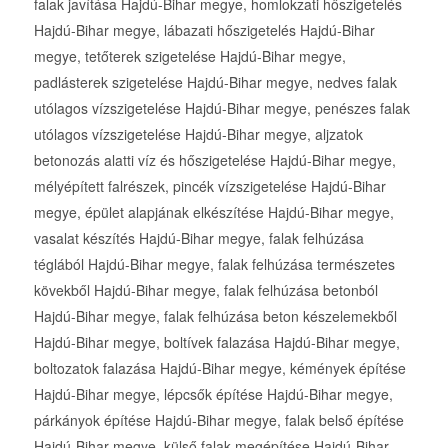
falak javítása Hajdú-Bihar megye, homlokzati hőszigetelés
Hajdú-Bihar megye, lábazati hőszigetelés Hajdú-Bihar
megye, tetőterek szigetelése Hajdú-Bihar megye,
padlásterek szigetelése Hajdú-Bihar megye, nedves falak
utólagos vízszigetelése Hajdú-Bihar megye, penészes falak
utólagos vízszigetelése Hajdú-Bihar megye, aljzatok
betonozás alatti víz és hőszigetelése Hajdú-Bihar megye,
mélyépített falrészek, pincék vízszigetelése Hajdú-Bihar
megye, épület alapjának elkészítése Hajdú-Bihar megye,
vasalat készítés Hajdú-Bihar megye, falak felhúzása
téglából Hajdú-Bihar megye, falak felhúzása természetes
kövekből Hajdú-Bihar megye, falak felhúzása betonból
Hajdú-Bihar megye, falak felhúzása beton készelemekből
Hajdú-Bihar megye, boltívek falazása Hajdú-Bihar megye,
boltozatok falazása Hajdú-Bihar megye, kémények építése
Hajdú-Bihar megye, lépcsők építése Hajdú-Bihar megye,
párkányok építése Hajdú-Bihar megye, falak belső építése
Hajdú-Bihar megye, külső falak megépítése Hajdú-Bihar