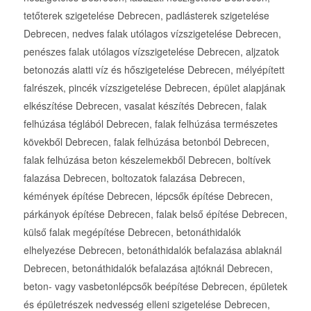
tetőterek szigetelése Debrecen, padlásterek szigetelése
Debrecen, nedves falak utólagos vízszigetelése Debrecen,
penészes falak utólagos vízszigetelése Debrecen, aljzatok
betonozás alatti víz és hőszigetelése Debrecen, mélyépített
falrészek, pincék vízszigetelése Debrecen, épület alapjának
elkészítése Debrecen, vasalat készítés Debrecen, falak
felhúzása téglából Debrecen, falak felhúzása természetes
kövekből Debrecen, falak felhúzása betonból Debrecen,
falak felhúzása beton készelemekből Debrecen, boltívek
falazása Debrecen, boltozatok falazása Debrecen,
kémények építése Debrecen, lépcsők építése Debrecen,
párkányok építése Debrecen, falak belső építése Debrecen,
külső falak megépítése Debrecen, betonáthidalók
elhelyezése Debrecen, betonáthidalók befalazása ablaknál
Debrecen, betonáthidalók befalazása ajtóknál Debrecen,
beton- vagy vasbetonlépcsők beépítése Debrecen, épületek
és épületrészek nedvesség elleni szigetelése Debrecen,