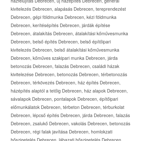
házfelújítás Debrecen, új házépítés Debrecen, generál
kivitelezés Debrecen, alapásás Debrecen, tereprendezést
Debrecen, gépi földmunka Debrecen, kézi földmunka
Debrecen, kerítésépítés Debrecen, járdák építése
Debrecen, átalakítás Debrecen, átalakítási kőművesmunka
Debrecen, belső építés Debrecen, belső építőipari
kivitelezés Debrecen, belső átalakítási kőművesmunka
Debrecen, kőműves szakipari munka Debrecen, járda
betonozás Debrecen, falazás Debrecen, családi házak
kivitelezése Debrecen, betonozás Debrecen, térbetonozás
Debrecen, térkövezés Debrecen, ház építés Debrecen,
házépítés alaptól a tetőig Debrecen, ház alapok Debrecen,
sávalapok Debrecen, pontalapok Debrecen, építőipari
előmunkálatok Debrecen, térbeton Debrecen, térburkolat
Debrecen, lépcső építés Debrecen, járda Debrecen, falazás
Debrecen, zsalukő Debrecen, vakolás Debrecen, betonozás
Debrecen, régi falak javítása Debrecen, homlokzati
hőszigetelés Debrecen, lábazati hőszigetelés Debrecen,