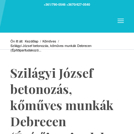
+361/790-0546
+3670/427-0540
Ön itt áll:
Kezdőlap
/
Kőmőves
/
Szilágyi József betonozás, kőműves munkák Debrecen
(Építőiparitudakozó...
Szilágyi József
betonozás,
kőműves munkák
Debrecen