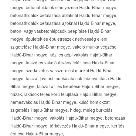
megye, betonáthidalók elhelyezése Hajdú-Bihar megye,
betonáthidalók befalazása ablaknál Hajdú-Bihar megye,
betonáthidalók befalazása ajtóknál Hajdú-Bihar megye,
beton- vagy vasbetonlépcsők beépítése Hajdú-Bihar
megye, épületek és épületrészek nedvesség elleni
szigetelése Hajdú-Bihar megye, vakoló munka végzése
Hajdú-Bihar megye, kézi és gépi vakolás Hajdú-Bihar
megye, falazó és vakoló állvány felállítása Hajdú-Bihar
megye, szerkezetek vasszerelési munkái Hajdú-Bihar
megye, falazat javítási munkálatainak lebonyolítása Hajdú-
Bihar megye, falazat át- és kiépítése Hajdú-Bihar megye,
házak, lakások teljes körű felújítása Hajdú-Bihar megye,
nemesvakolás Hajdú-Bihar megye, külső homlokzati
szigetelés Hajdú-Bihar megye, hideg, meleg burkolás
Hajdú-Bihar megye, vakolás Hajdú-Bihar megye, betonozás
Hajdú-Bihar megye, térkövezés Hajdú-Bihar megye, kerítés
építése Hajdú-Bihar megye,