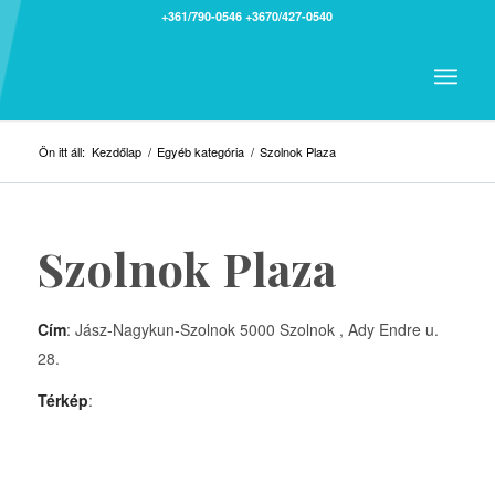
+361/790-0546
+3670/427-0540
Ön itt áll:
Kezdőlap
/
Egyéb kategória
/
Szolnok Plaza
Szolnok Plaza
Cím
: Jász-Nagykun-Szolnok 5000 Szolnok , Ady Endre u.
28.
Térkép
: