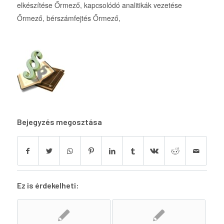
elkészítése Őrmező, kapcsolódó analitikák vezetése
Őrmező, bérszámfejtés Őrmező,
Bejegyzés megosztása
Ez is érdekelheti: