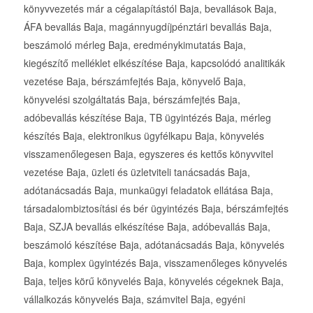
könyvvezetés már a cégalapítástól Baja, bevallások Baja,
ÁFA bevallás Baja, magánnyugdíjpénztári bevallás Baja,
beszámoló mérleg Baja, eredménykimutatás Baja,
kiegészítő melléklet elkészítése Baja, kapcsolódó analitikák
vezetése Baja, bérszámfejtés Baja, könyvelő Baja,
könyvelési szolgáltatás Baja, bérszámfejtés Baja,
adóbevallás készítése Baja, TB ügyintézés Baja, mérleg
készítés Baja, elektronikus ügyfélkapu Baja, könyvelés
visszamenőlegesen Baja, egyszeres és kettős könyvvitel
vezetése Baja, üzleti és üzletviteli tanácsadás Baja,
adótanácsadás Baja, munkaügyi feladatok ellátása Baja,
társadalombiztosítási és bér ügyintézés Baja, bérszámfejtés
Baja, SZJA bevallás elkészítése Baja, adóbevallás Baja,
beszámoló készítése Baja, adótanácsadás Baja, könyvelés
Baja, komplex ügyintézés Baja, visszamenőleges könyvelés
Baja, teljes körű könyvelés Baja, könyvelés cégeknek Baja,
vállalkozás könyvelés Baja, számvitel Baja, egyéni