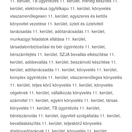
11. kerület, TB ügyintézés 11. kerület, mérleg készítés 11.
kerület, elektronikus ügyfélkapu 11. kerület, könyvelés
visszamenőlegesen 11. kerület, egyszeres és kettős
könyvvitel vezetése 11. kerület, üzleti és üzletviteli
tanácsadás 11. kerület, adótanácsadás 11. kerület,
munkaügyi feladatok ellátása 11. kerület,
társadalombiztosítási és bér ügyintézés 11. kerület,
bérszámfejtés 11. kerület, SZJA bevallás elkészítése 11.
kerület, adóbevallás 11. kerület, beszámoló készítése 11.
kerület, adótanácsadás 11. kerület, könyvelés 11. kerület,
komplex ügyintézés 11. kerület, visszamenőleges könyvelés
11. kerület, teljes körű könyvelés 11. kerület, könyvelés
cégeknek 11. kerület, vállalkozás könyvelés 11. kerület,
számvitel 11. kerület, egyéni könyvelés 11. kerület, társas
könyvelés 11. kerület, TB ügyintézés 11. kerület,
bérelszámolás 11. kerület, ügyviteli szolgáltatás 11. kerület,
bevalláskészítés 11. kerület, teljeskörű könyvelés
átalányadósoknak 11. kerület, könyvelés 11. kerület,