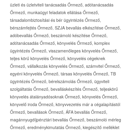
üzleti és üzletviteli tanácsadás Őrmező, adótanácsadás
Őrmező, munkaügyi feladatok ellátása Őrmező,
társadalombiztosítási és bér ügyintézés Őrmező,
bérszámfejtés Őrmező, SZJA bevallás elkészítése Őrmező,
adóbevallás Őrmező, beszámoló készítése Őrmező,
adótanácsadás Őrmező, könyvelés Őrmező, komplex
ügyintézés Őrmező, visszamenőleges könyvelés Őrmező,
teljes körű könyvelés Őrmező, könyvelés cégeknek
Őrmező, vállalkozás könyvelés Őrmező, számvitel Őrmező,
egyéni könyvelés Őrmező, társas könyvelés Őrmező, TB
ügyintézés Őrmező, bérelszámolás Őrmező, ügyviteli
szolgáltatás Őrmező, bevalláskészítés Őrmező, teljeskörű
könyvelés átalányadósoknak Őrmező, könyvelés Őrmező,
könyvelő iroda Őrmező, könyvvezetés már a cégalapítástól
Őrmező, bevallások Őrmező, ÁFA bevallás Őrmező,
magánnyugdíjpénztári bevallás Őrmező, beszámoló mérleg
Őrmező, eredménykimutatás Őrmező, kiegészítő melléklet