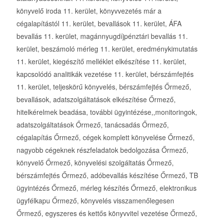
könyvelő iroda 11. kerület, könyvvezetés már a
cégalapítástól 11. kerület, bevallások 11. kerület, ÁFA
bevallás 11. kerület, magánnyugdíjpénztári bevallás 11.
kerület, beszámoló mérleg 11. kerület, eredménykimutatás
11. kerület, kiegészítő melléklet elkészítése 11. kerület,
kapcsolódó analitikák vezetése 11. kerület, bérszámfejtés
11. kerület, teljeskörű könyvelés, bérszámfejtés Őrmező,
bevallások, adatszolgáltatások elkészítése Őrmező,
hitelkérelmek beadása, további ügyintézése,,monitoringok,
adatszolgáltatások Őrmező, tanácsadás Őrmező,
cégalapítás Őrmező, cégek komplett könyvelése Őrmező,
nagyobb cégeknek részfeladatok bedolgozása Őrmező,
könyvelő Őrmező, könyvelési szolgáltatás Őrmező,
bérszámfejtés Őrmező, adóbevallás készítése Őrmező, TB
ügyintézés Őrmező, mérleg készítés Őrmező, elektronikus
ügyfélkapu Őrmező, könyvelés visszamenőlegesen
Őrmező, egyszeres és kettős könyvvitel vezetése Őrmező,