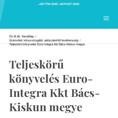
+361/790-0546
+3670/427-0540
Ön itt áll:
Kezdőlap
/
Számviteli, könyvvizsgálói, adószakértői tevékenység
/
Teljeskörű könyvelés Euro-Integra Kkt Bács-Kiskun megye
Teljeskörű
könyvelés Euro-
Integra Kkt Bács-
Kiskun megye