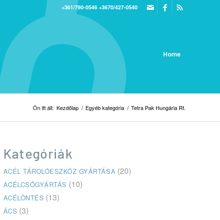
+361/790-0546
+3670/427-0540
Home
Ön itt áll:
Kezdőlap
/
Egyéb kategória
/
Tetra Pak Hungária Rt.
Kategóriák
(20)
ACÉL TÁROLÓESZKÖZ GYÁRTÁSA
(10)
ACÉLCSŐGYÁRTÁS
(13)
ACÉLÖNTÉS
(3)
ÁCS