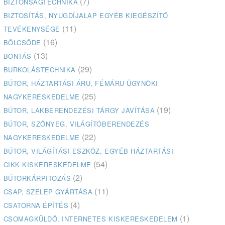
(7)
BIZTONSÁGTECHNIKA
BIZTOSÍTÁS, NYUGDÍJALAP EGYÉB KIEGÉSZÍTŐ
(11)
TEVÉKENYSÉGE
(16)
BÖLCSŐDE
(13)
BONTÁS
(29)
BURKOLÁSTECHNIKA
BÚTOR, HÁZTARTÁSI ÁRU, FÉMÁRU ÜGYNÖKI
(25)
NAGYKERESKEDELME
(19)
BÚTOR, LAKBERENDEZÉSI TÁRGY JAVÍTÁSA
BÚTOR, SZŐNYEG, VILÁGÍTÓBERENDEZÉS
(22)
NAGYKERESKEDELME
BÚTOR, VILÁGÍTÁSI ESZKÖZ, EGYÉB HÁZTARTÁSI
(54)
CIKK KISKERESKEDELME
(2)
BÚTORKÁRPITOZÁS
(11)
CSAP, SZELEP GYÁRTÁSA
(4)
CSATORNA ÉPÍTÉS
(1)
CSOMAGKÜLDŐ, INTERNETES KISKERESKEDELEM