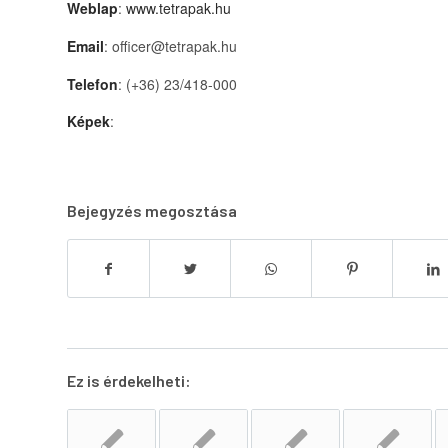
Weblap
:
www.tetrapak.hu
Email
: officer@tetrapak.hu
Telefon
: (+36) 23/418-000
Képek
:
Bejegyzés megosztása
Ez is érdekelheti: