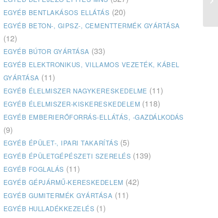
Sz
(20)
EGYÉB BENTLAKÁSOS ELLÁTÁS
EGYÉB BETON-, GIPSZ-, CEMENTTERMÉK GYÁRTÁSA
(12)
(33)
EGYÉB BÚTOR GYÁRTÁSA
EGYÉB ELEKTRONIKUS, VILLAMOS VEZETÉK, KÁBEL
(11)
GYÁRTÁSA
(11)
EGYÉB ÉLELMISZER NAGYKERESKEDELME
(118)
EGYÉB ÉLELMISZER-KISKERESKEDELEM
EGYÉB EMBERIERŐFORRÁS-ELLÁTÁS, -GAZDÁLKODÁS
(9)
(5)
EGYÉB ÉPÜLET-, IPARI TAKARÍTÁS
(139)
EGYÉB ÉPÜLETGÉPÉSZETI SZERELÉS
(11)
EGYÉB FOGLALÁS
(42)
EGYÉB GÉPJÁRMŰ-KERESKEDELEM
(11)
EGYÉB GUMITERMÉK GYÁRTÁSA
(1)
EGYÉB HULLADÉKKEZELÉS