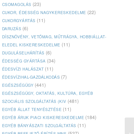
(23)
CSOMAGOLÁS
(22)
CUKOR, ÉDESSÉG NAGYKERESKEDELME
(11)
CUKORGYÁRTÁS
(6)
DARUZÁS
DÍSZNÖVÉNY, VETŐMAG, MŰTRÁGYA, HOBBIÁLLAT-
(11)
ELEDEL KISKERESKEDELME
(6)
DUGULÁSELHÁRÍTÁS
(34)
ÉDESSÉG GYÁRTÁSA
(11)
ÉDESVÍZI HALÁSZAT
(7)
ÉDESVÍZIHAL-GAZDÁLKODÁS
(441)
EGÉSZSÉGÜGY
EGÉSZSÉGÜGY, OKTATÁS, KULTÚRA, EGYÉB
(481)
SZOCIÁLIS SZOLGÁLTATÁS (KIV
(11)
EGYÉB ÁLLAT TENYÉSZTÉSE
(184)
EGYÉB ÁRUK PIACI KISKERESKEDELME
(11)
EGYÉB BÁNYÁSZATI SZOLGÁLTATÁS
Ma
(527)
EGYÉB BEFEJEZŐ ÉPÍTÉS MNS
Ro