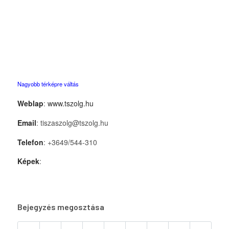
Nagyobb térképre váltás
Weblap
:
www.tszolg.hu
Email
: tiszaszolg@tszolg.hu
Telefon
: +3649/544-310
Képek
:
Bejegyzés megosztása