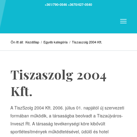
+361/790-0546
+3670/427-0540
Ön itt áll:
Kezdőlap
/
Egyéb kategória
/
Tiszaszolg 2004 Kft.
Tiszaszolg 2004
Kft.
A TiszSzolg 2004 Kft. 2006. július 01. napjától új szervezeti
formában működik, a társaságba beolvadt a Tiszaújváros-
Inveszt Rt. A társaság tevékenységi köre kibővült
sportlétesítmények működtetésével, üdülő és hotel