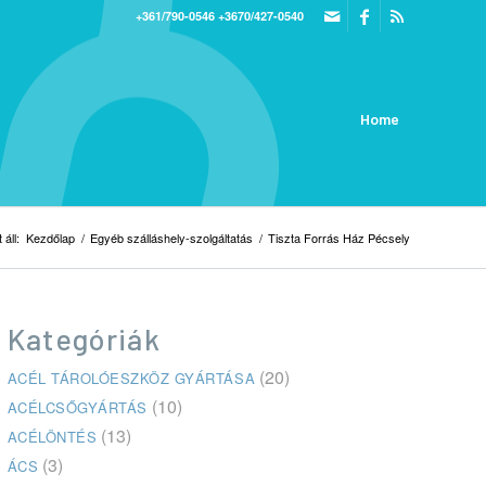
+361/790-0546
+3670/427-0540
Home
 áll:
Kezdőlap
/
Egyéb szálláshely-szolgáltatás
/
Tiszta Forrás Ház Pécsely
Kategóriák
(20)
ACÉL TÁROLÓESZKÖZ GYÁRTÁSA
(10)
ACÉLCSŐGYÁRTÁS
(13)
ACÉLÖNTÉS
(3)
ÁCS