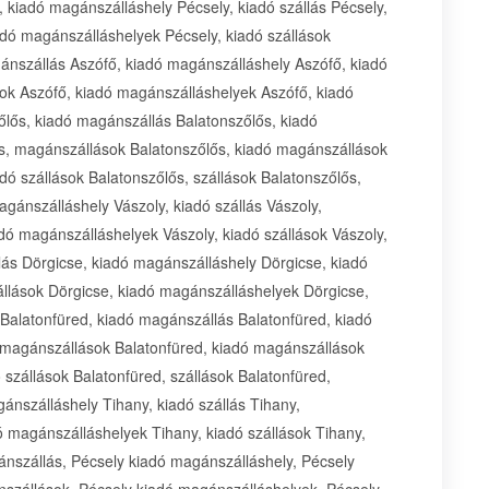
 kiadó magánszálláshely Pécsely, kiadó szállás Pécsely,
dó magánszálláshelyek Pécsely, kiadó szállások
gánszállás Aszófő, kiadó magánszálláshely Aszófő, kiadó
ok Aszófő, kiadó magánszálláshelyek Aszófő, kiadó
őlős, kiadó magánszállás Balatonszőlős, kiadó
ős, magánszállások Balatonszőlős, kiadó magánszállások
dó szállások Balatonszőlős, szállások Balatonszőlős,
gánszálláshely Vászoly, kiadó szállás Vászoly,
dó magánszálláshelyek Vászoly, kiadó szállások Vászoly,
lás Dörgicse, kiadó magánszálláshely Dörgicse, kiadó
llások Dörgicse, kiadó magánszálláshelyek Dörgicse,
 Balatonfüred, kiadó magánszállás Balatonfüred, kiadó
, magánszállások Balatonfüred, kiadó magánszállások
szállások Balatonfüred, szállások Balatonfüred,
nszálláshely Tihany, kiadó szállás Tihany,
 magánszálláshelyek Tihany, kiadó szállások Tihany,
ánszállás, Pécsely kiadó magánszálláshely, Pécsely
nszállások, Pécsely kiadó magánszálláshelyek, Pécsely