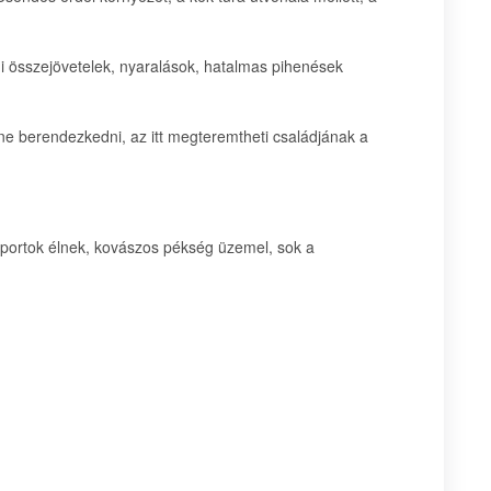
di összejövetelek, nyaralások, hatalmas pihenések
etne berendezkedni, az itt megteremtheti családjának a
portok élnek, kovászos pékség üzemel, sok a