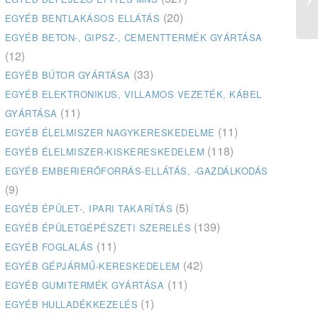
Es
(20)
EGYÉB BENTLAKÁSOS ELLÁTÁS
EGYÉB BETON-, GIPSZ-, CEMENTTERMÉK GYÁRTÁSA
(12)
(33)
EGYÉB BÚTOR GYÁRTÁSA
EGYÉB ELEKTRONIKUS, VILLAMOS VEZETÉK, KÁBEL
(11)
GYÁRTÁSA
(11)
EGYÉB ÉLELMISZER NAGYKERESKEDELME
(118)
EGYÉB ÉLELMISZER-KISKERESKEDELEM
EGYÉB EMBERIERŐFORRÁS-ELLÁTÁS, -GAZDÁLKODÁS
(9)
(5)
EGYÉB ÉPÜLET-, IPARI TAKARÍTÁS
(139)
EGYÉB ÉPÜLETGÉPÉSZETI SZERELÉS
(11)
EGYÉB FOGLALÁS
(42)
EGYÉB GÉPJÁRMŰ-KERESKEDELEM
(11)
EGYÉB GUMITERMÉK GYÁRTÁSA
(1)
EGYÉB HULLADÉKKEZELÉS