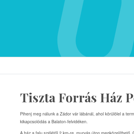
Tiszta Forrás Ház P
Pihenj meg nálunk a Zádor vár lábánál, ahol körülölel a te
kikapcsolódás a Balaton-felvidéken.
A ház a falu szélétől 2 km-re, murvás úton megközelíthető. 