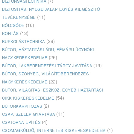
(7)
BIZTONSÁGTECHNIKA
BIZTOSÍTÁS, NYUGDÍJALAP EGYÉB KIEGÉSZÍTŐ
(11)
TEVÉKENYSÉGE
(16)
BÖLCSŐDE
(13)
BONTÁS
(29)
BURKOLÁSTECHNIKA
BÚTOR, HÁZTARTÁSI ÁRU, FÉMÁRU ÜGYNÖKI
(25)
NAGYKERESKEDELME
(19)
BÚTOR, LAKBERENDEZÉSI TÁRGY JAVÍTÁSA
BÚTOR, SZŐNYEG, VILÁGÍTÓBERENDEZÉS
(22)
NAGYKERESKEDELME
BÚTOR, VILÁGÍTÁSI ESZKÖZ, EGYÉB HÁZTARTÁSI
(54)
CIKK KISKERESKEDELME
(2)
BÚTORKÁRPITOZÁS
(11)
CSAP, SZELEP GYÁRTÁSA
(4)
CSATORNA ÉPÍTÉS
(1)
CSOMAGKÜLDŐ, INTERNETES KISKERESKEDELEM