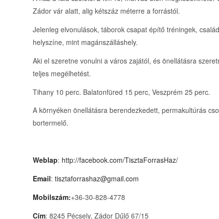
Zádor vár alatt, alig kétszáz méterre a forrástól.
Jelenleg elvonulások, táborok csapat építő tréningek, csalá
helyszíne, mint magánszálláshely.
Aki el szeretne vonulni a város zajától, és önellátásra szer
teljes megélhetést.
Tihany 10 perc. Balatonfüred 15 perc, Veszprém 25 perc.
A környéken önellátásra berendezkedett, permakultúrás cso
bortermelő.
Weblap
:
http://facebook.com/TisztaForrasHaz/
Email
:
tisztaforrashaz@gmail.com
Mobilszám:
+36-30-828-4778
Cím
: 8245 Pécsely, Zádor Dűlő 67/15