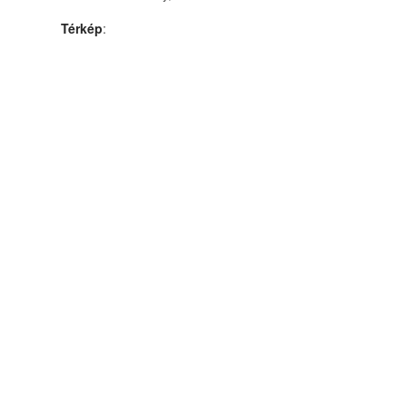
Térkép
: