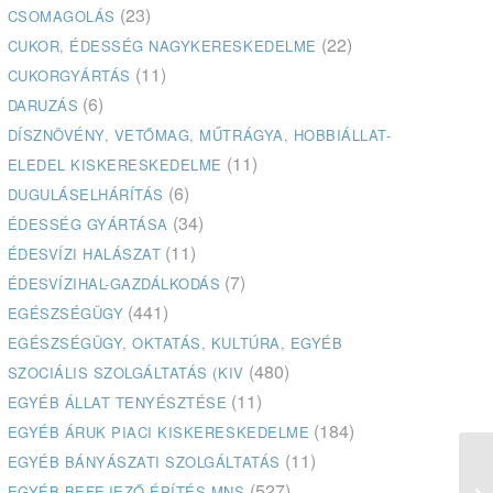
(23)
CSOMAGOLÁS
(22)
CUKOR, ÉDESSÉG NAGYKERESKEDELME
(11)
CUKORGYÁRTÁS
(6)
DARUZÁS
DÍSZNÖVÉNY, VETŐMAG, MŰTRÁGYA, HOBBIÁLLAT-
(11)
ELEDEL KISKERESKEDELME
(6)
DUGULÁSELHÁRÍTÁS
(34)
ÉDESSÉG GYÁRTÁSA
(11)
ÉDESVÍZI HALÁSZAT
(7)
ÉDESVÍZIHAL-GAZDÁLKODÁS
(441)
EGÉSZSÉGÜGY
EGÉSZSÉGÜGY, OKTATÁS, KULTÚRA, EGYÉB
(480)
SZOCIÁLIS SZOLGÁLTATÁS (KIV
(11)
EGYÉB ÁLLAT TENYÉSZTÉSE
(184)
EGYÉB ÁRUK PIACI KISKERESKEDELME
(11)
EGYÉB BÁNYÁSZATI SZOLGÁLTATÁS
Pa
(527)
EGYÉB BEFEJEZŐ ÉPÍTÉS MNS
gé