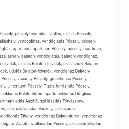
écsely, pécselyi nyaralás, szállás, szállás Pécsely,
szálláshely, vendéglátás, vendéglátás Pécsely, pécselyi
égház, apartman, apartman Pécsely, pécselyi apartman,
i szálláshely, balatoni vendéglátás, balatoni vendégház,
felvidék, szállás Balaton-felvidék, szálláshely Balaton-
idék, üdülés Balaton-felvidék, vendégház Balaton-
t Pécsely, vacancy Pécsely, guesthouse Pécsely,
y, Unterkunft Pécsely, Tiszta forrás ház Pécsely,
mankiadás Balatonfüred, apartmankiadás Dörgicse,
artmankiadás Aszófő, szállásadás Tótvázsony,
örgicse, szállásadás Vászoly, szállásadás
, vendégház Tihany, vendégház Balatonfüred, vendégház
dégház Aszófő, szállásadás Pécsely, szálláshelykiadás