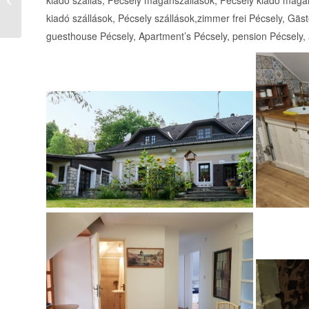
Csákánydoroszló
kiadó szállások, Pécsely szállások,zimmer frei Pécsely, Gä
guesthouse Pécsely, Apartment’s Pécsely, pension Pécsely,