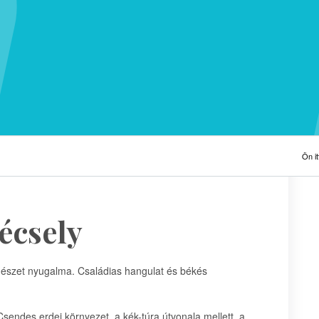
Ön itt
écsely
rmészet nyugalma. Családias hangulat és békés
Csendes erdei környezet, a kék-túra útvonala mellett, a