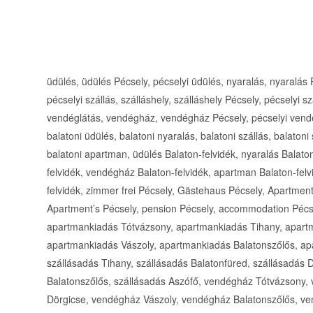
üdülés, üdülés Pécsely, pécselyi üdülés, nyaralás, nyaralás P
pécselyi szállás, szálláshely, szálláshely Pécsely, pécselyi 
vendéglátás, vendégház, vendégház Pécsely, pécselyi vend
balatoni üdülés, balatoni nyaralás, balatoni szállás, balaton
balatoni apartman, üdülés Balaton-felvidék, nyaralás Balaton-
felvidék, vendégház Balaton-felvidék, apartman Balaton-felv
felvidék, zimmer frei Pécsely, Gästehaus Pécsely, Apartmen
Apartment’s Pécsely, pension Pécsely, accommodation Pécsel
apartmankiadás Tótvázsony, apartmankiadás Tihany, apart
apartmankiadás Vászoly, apartmankiadás Balatonszőlős, ap
szállásadás Tihany, szállásadás Balatonfüred, szállásadás D
Balatonszőlős, szállásadás Aszófő, vendégház Tótvázsony
Dörgicse, vendégház Vászoly, vendégház Balatonszőlős, ven