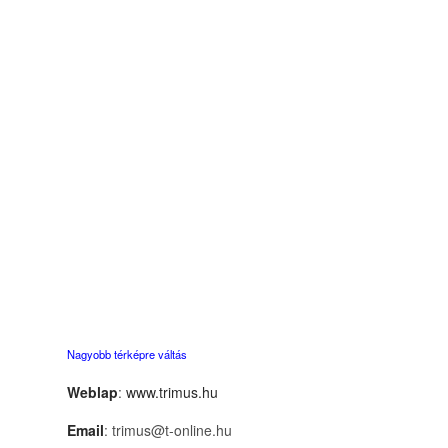
Nagyobb térképre váltás
Weblap
:
www.trimus.hu
Email
: trimus@t-online.hu