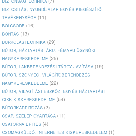
(7)
BIZTONSÁGTECHNIKA
BIZTOSÍTÁS, NYUGDÍJALAP EGYÉB KIEGÉSZÍTŐ
(11)
TEVÉKENYSÉGE
(16)
BÖLCSŐDE
(13)
BONTÁS
(29)
BURKOLÁSTECHNIKA
BÚTOR, HÁZTARTÁSI ÁRU, FÉMÁRU ÜGYNÖKI
(25)
NAGYKERESKEDELME
(19)
BÚTOR, LAKBERENDEZÉSI TÁRGY JAVÍTÁSA
BÚTOR, SZŐNYEG, VILÁGÍTÓBERENDEZÉS
(22)
NAGYKERESKEDELME
BÚTOR, VILÁGÍTÁSI ESZKÖZ, EGYÉB HÁZTARTÁSI
(54)
CIKK KISKERESKEDELME
(2)
BÚTORKÁRPITOZÁS
(11)
CSAP, SZELEP GYÁRTÁSA
(4)
CSATORNA ÉPÍTÉS
(1)
CSOMAGKÜLDŐ, INTERNETES KISKERESKEDELEM