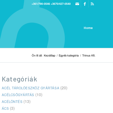
+361/790-0546
+3670/427-0540
Home
Ön itt áll:
Kezdőlap
/
Egyéb kategória
/
Trimus Kft.
Kategóriák
(20)
ACÉL TÁROLÓESZKÖZ GYÁRTÁSA
(10)
ACÉLCSŐGYÁRTÁS
(13)
ACÉLÖNTÉS
(3)
ÁCS