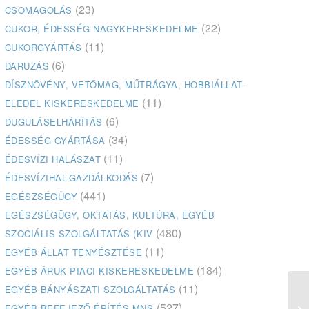
(23)
CSOMAGOLÁS
(22)
CUKOR, ÉDESSÉG NAGYKERESKEDELME
(11)
CUKORGYÁRTÁS
(6)
DARUZÁS
DÍSZNÖVÉNY, VETŐMAG, MŰTRÁGYA, HOBBIÁLLAT-
(11)
ELEDEL KISKERESKEDELME
(6)
DUGULÁSELHÁRÍTÁS
(34)
ÉDESSÉG GYÁRTÁSA
(11)
ÉDESVÍZI HALÁSZAT
(7)
ÉDESVÍZIHAL-GAZDÁLKODÁS
(441)
EGÉSZSÉGÜGY
EGÉSZSÉGÜGY, OKTATÁS, KULTÚRA, EGYÉB
(480)
SZOCIÁLIS SZOLGÁLTATÁS (KIV
(11)
EGYÉB ÁLLAT TENYÉSZTÉSE
(184)
EGYÉB ÁRUK PIACI KISKERESKEDELME
(11)
EGYÉB BÁNYÁSZATI SZOLGÁLTATÁS
Do
(527)
EGYÉB BEFEJEZŐ ÉPÍTÉS MNS