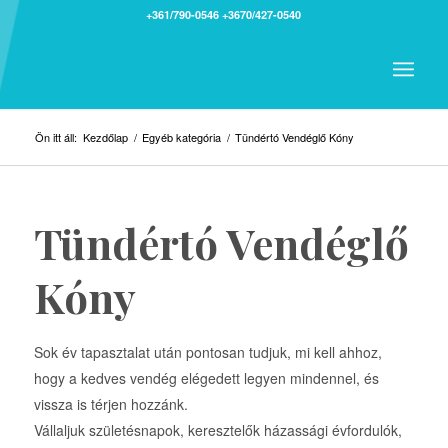
+361/790-0546
+3670/427-0540
Ön itt áll:
Kezdőlap
/
Egyéb kategória
/
Tündértó Vendéglő Kóny
Tündértó Vendéglő
Kóny
Sok év tapasztalat után pontosan tudjuk, mi kell ahhoz,
hogy a kedves vendég elégedett legyen mindennel, és
vissza is térjen hozzánk.
Vállaljuk születésnapok, keresztelők házassági évfordulók,