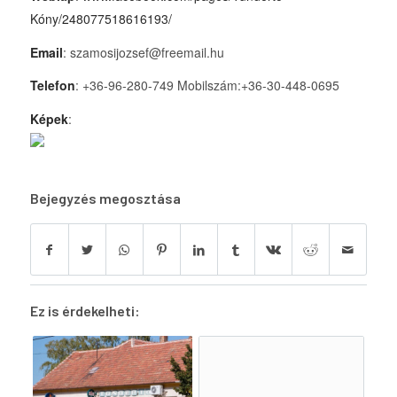
Kóny/248077518616193/
Email
: szamosijozsef@freemail.hu
Telefon
: +36-96-280-749 Mobilszám:+36-30-448-0695
Képek
:
Bejegyzés megosztása
Ez is érdekelheti: