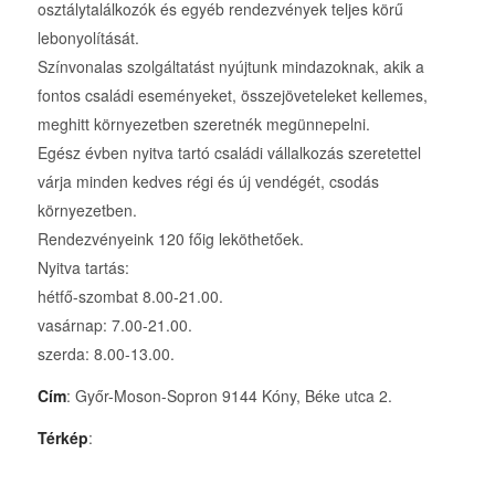
osztálytalálkozók és egyéb rendezvények teljes körű
lebonyolítását.
Színvonalas szolgáltatást nyújtunk mindazoknak, akik a
fontos családi eseményeket, összejöveteleket kellemes,
meghitt környezetben szeretnék megünnepelni.
Egész évben nyitva tartó családi vállalkozás szeretettel
várja minden kedves régi és új vendégét, csodás
környezetben.
Rendezvényeink 120 főig leköthetőek.
Nyitva tartás:
hétfő-szombat 8.00-21.00.
vasárnap: 7.00-21.00.
szerda: 8.00-13.00.
Cím
: Győr-Moson-Sopron 9144 Kóny, Béke utca 2.
Térkép
: