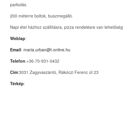
parkolás.
200 méterre boltok, buszmegálló.
Napi étel házhoz szállításra, pizza rendelésre van lehetőség
Weblap
:
Email
:
maria.urban@t-online.hu
Telefon
:+36-70-931-0432
Cím
:3031 Zagyvaszántó, Rákóczi Ferenc út 23
Térkép
: