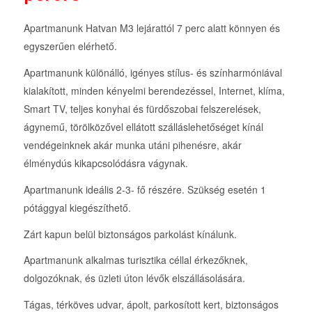
Apartmanunk Hatvan M3 lejárattól 7 perc alatt könnyen és
egyszerűen elérhető.
Apartmanunk különálló, igényes stílus- és színharmóniával
kialakított, minden kényelmi berendezéssel, Internet, klíma,
Smart TV, teljes konyhai és fürdőszobai felszerelések,
ágynemű, törölközővel ellátott szálláslehetőséget kínál
vendégeinknek akár munka utáni pihenésre, akár
élménydús kikapcsolódásra vágynak.
Apartmanunk ideális 2-3- fő részére. Szükség esetén 1
pótággyal kiegészíthető.
Zárt kapun belül biztonságos parkolást kínálunk.
Apartmanunk alkalmas turisztika céllal érkezőknek,
dolgozóknak, és üzleti úton lévők elszállásolására.
Tágas, térköves udvar, ápolt, parkosított kert, biztonságos