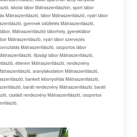
zló, iskolai tábor Mátraszentlászlón, sport tábor
ás Mátraszentlászló, tábor Mátraszentlászló, nyári tábor
szentlászló, gyermek üdültetés Mátraszentlászló,
tábor, Mátraszentlászlói táborhely, gyerektábor
ábor Mátraszentlászló, nyári tábor szervezés
boroztatás Mátraszentlászló, csoportos tábor
átraszentlászló, ifjúsági tábor Mátraszentlászló,
tlászló, étterem Mátraszentlászló, rendezvény
Mátraszentlászló, aranylakodalom Mátraszentlászló,
aszentlászló, bankett lebonyolítás Mátraszentlászló,
szentlászló, baráti rendezvény Mátraszentlászló, baráti
zló, családi rendezvény Mátraszentlászló, csoportos
ntlászló,