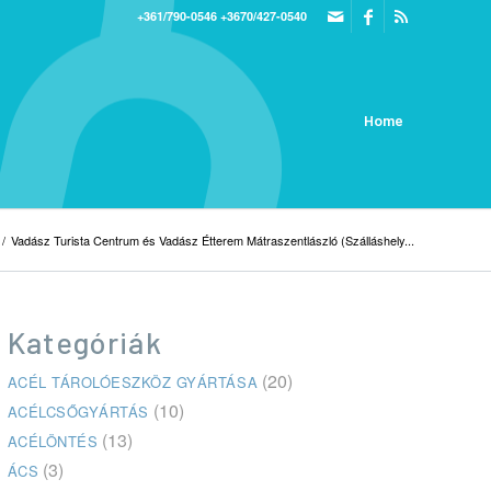
+361/790-0546
+3670/427-0540
Home
/
Vadász Turista Centrum és Vadász Étterem Mátraszentlászló (Szálláshely...
Kategóriák
(20)
ACÉL TÁROLÓESZKÖZ GYÁRTÁSA
(10)
ACÉLCSŐGYÁRTÁS
(13)
ACÉLÖNTÉS
(3)
ÁCS