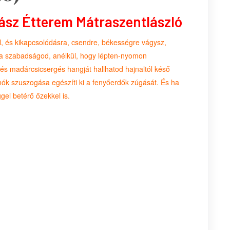
ász Étterem Mátraszentlászló
től, és kikapcsolódásra, csendre, békességre vágysz,
ed a szabadságod, anélkül, hogy lépten-nyomon
 és madárcsicsergés hangját hallhatod hajnaltól késő
nók szuszogása egészíti ki a fenyőerdők zúgását. És ha
gel betérő őzekkel is.