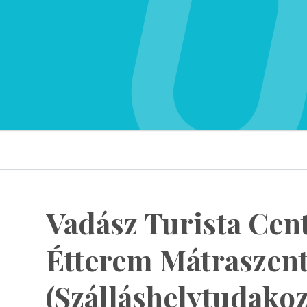
Vadász Turista Cen
Étterem Mátraszent
(Szálláshelytudakoz