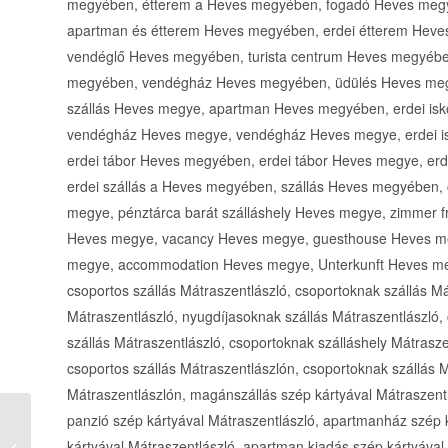
megyében, étterem a Heves megyében, fogadó Heves megy
apartman és étterem Heves megyében, erdei étterem Heve
vendéglő Heves megyében, turista centrum Heves megyében
megyében, vendégház Heves megyében, üdülés Heves megy
szállás Heves megye, apartman Heves megyében, erdei is
vendégház Heves megye, vendégház Heves megye, erdei is
erdei tábor Heves megyében, erdei tábor Heves megye, erd
erdei szállás a Heves megyében, szállás Heves megyében, 
megye, pénztárca barát szálláshely Heves megye, zimmer 
Heves megye, vacancy Heves megye, guesthouse Heves me
megye, accommodation Heves megye, Unterkunft Heves megy
csoportos szállás Mátraszentlászló, csoportoknak szállás Má
Mátraszentlászló, nyugdíjasoknak szállás Mátraszentlászló,
szállás Mátraszentlászló, csoportoknak szálláshely Mátrasze
csoportos szállás Mátraszentlászlón, csoportoknak szállás 
Mátraszentlászlón, magánszállás szép kártyával Mátraszentlá
panzió szép kártyával Mátraszentlászló, apartmanház szép 
Tóth András Épületgépész Bács-
kártyával Mátraszentlászló, apartman kiadás szép kártyával