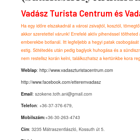
Vadász Turista Centrum és Vad
Ha egy időre elszakadnál a városi zsivajtól, kosztól, tömeg
akkor szeretettel várunk! Errefelé aktív pihenéssel tölthet
emberekbe botlanál. Itt legfeljebb a hegyi patak csobogását
estig. Sötétedés után pedig baglyok huhogása és a sündisz
nem restellsz korán kelni, találkozhatsz a kertünkbe kora reg
Weblap
:
http://www.vadaszturistacentrum.com
http://www.facebook.com/etteremvadasz
Email
: szokene.toth.ani@gmail.com
Telefon
: +36-37-376-679,
Mobilszám:
+36-30-263-4743
Cím
: 3235 Mátraszentlászló, Kossuth út 5.