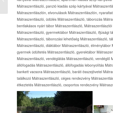
Kiskun megye
Mátraszentlászló, panzió kiadás szép kártyával Mátraszentlás
Mátraszentlászlón, elvonulások Mátraszentlászlón, nyaraltat
Mátraszentlászló, üdülés Mátraszentlászló, táborozás Mátra
bentlakásos nyári tábor Mátraszentlászló, Mátraszentlászlói 
Mátraszentlászló, gyermektábor Mátraszentlászló, ifjúsági t
Mátraszentlászló, táborozási lehetőség Mátraszentlászló, tá
Mátraszentlászló, diáktábor Mátraszentlászló, élménytábor M
gyermek üdültetés Mátraszentlászló, gyerektábor Mátraszen
Mátraszentlászló, vendéglátás Mátraszentlászló, vendéglő 
állófogadás Mátraszentlászló, állófogadás lebonyolítás Mátr
bankett vacsora Mátraszentlászló, baráti összejövetel Mátra
találkozó Mátraszentlászló, céges rendezvény Mátraszentlás
étkeztetés Mátraszentlászló, csoportos rendezvény Mátrasze