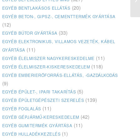
(20)
EGYÉB BENTLAKÁSOS ELLÁTÁS
EGYÉB BETON-, GIPSZ-, CEMENTTERMÉK GYÁRTÁSA
(12)
(33)
EGYÉB BÚTOR GYÁRTÁSA
EGYÉB ELEKTRONIKUS, VILLAMOS VEZETÉK, KÁBEL
(11)
GYÁRTÁSA
(11)
EGYÉB ÉLELMISZER NAGYKERESKEDELME
(118)
EGYÉB ÉLELMISZER-KISKERESKEDELEM
EGYÉB EMBERIERŐFORRÁS-ELLÁTÁS, -GAZDÁLKODÁS
(9)
(5)
EGYÉB ÉPÜLET-, IPARI TAKARÍTÁS
(139)
EGYÉB ÉPÜLETGÉPÉSZETI SZERELÉS
(11)
EGYÉB FOGLALÁS
(42)
EGYÉB GÉPJÁRMŰ-KERESKEDELEM
(11)
EGYÉB GUMITERMÉK GYÁRTÁSA
(1)
EGYÉB HULLADÉKKEZELÉS