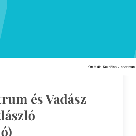
Ön itt áll:
Kezdőlap
/
apartman
trum és Vadász
lászló
ó)