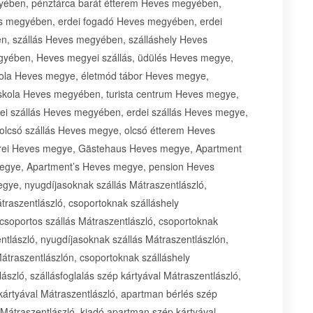
ében, pénztárca barát étterem Heves megyében,
s megyében, erdei fogadó Heves megyében, erdei
, szállás Heves megyében, szálláshely Heves
ében, Heves megyei szállás, üdülés Heves megye,
kola Heves megye, életmód tábor Heves megye,
kola Heves megyében, turista centrum Heves megye,
ei szállás Heves megyében, erdei szállás Heves megye,
olcsó szállás Heves megye, olcsó étterem Heves
frei Heves megye, Gästehaus Heves megye, Apartment
gye, Apartment’s Heves megye, pension Heves
e, nyugdíjasoknak szállás Mátraszentlászló,
traszentlászló, csoportoknak szálláshely
 csoportos szállás Mátraszentlászló, csoportoknak
ntlászló, nyugdíjasoknak szállás Mátraszentlászlón,
Mátraszentlászlón, csoportoknak szálláshely
szló, szállásfoglalás szép kártyával Mátraszentlászló,
kártyával Mátraszentlászló, apartman bérlés szép
 Mátraszentlászló, kiadó apartman szép kártyával