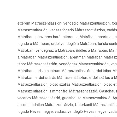
étterem Mátraszentlászlón, vendéglő Mátraszentlászlón, fo
Mátraszentlászlón, vadász fogadó Mátraszentlászlón, vadá
Mátrában, pénztárca barát étterem a Mátrában, apartman és
fogadó a Mátrában, erdei vendéglő a Mátrában, turista cent
Mátrában, vendégház a Mátrában, üdülés a Mátrában, Mátrai
a Mátrában Mátraszentlászlón, apartman Mátrában Mátraszen
tábor Mátraszentlászlón, vendégház Mátraszentlászlón, ven
Mátrában, turista centrum Mátraszentlászlón, erdei tábor Má
Mátrában, erdei szállás Mátraszentlászlón, erdei szállás a 
Mátraszentlászlón, olcsó szállás Mátraszentlászlón, olcsó é
Mátraszentlászlón, zimmer frei Mátraszentlászló, Gästehaus
vacancy Mátraszentlászló, guesthouse Mátraszentlászló, Ap
accommodation Mátraszentlászló, Unterkunft Mátraszentlá
fogadó Heves megye, vadász vendéglő Heves megye, vadá