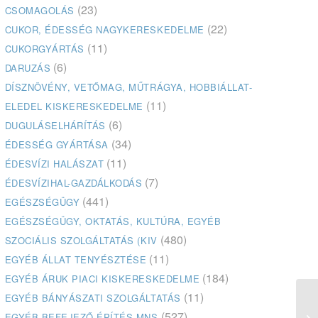
(23)
CSOMAGOLÁS
(22)
CUKOR, ÉDESSÉG NAGYKERESKEDELME
(11)
CUKORGYÁRTÁS
(6)
DARUZÁS
DÍSZNÖVÉNY, VETŐMAG, MŰTRÁGYA, HOBBIÁLLAT-
(11)
ELEDEL KISKERESKEDELME
(6)
DUGULÁSELHÁRÍTÁS
(34)
ÉDESSÉG GYÁRTÁSA
(11)
ÉDESVÍZI HALÁSZAT
(7)
ÉDESVÍZIHAL-GAZDÁLKODÁS
(441)
EGÉSZSÉGÜGY
EGÉSZSÉGÜGY, OKTATÁS, KULTÚRA, EGYÉB
(480)
SZOCIÁLIS SZOLGÁLTATÁS (KIV
(11)
EGYÉB ÁLLAT TENYÉSZTÉSE
(184)
EGYÉB ÁRUK PIACI KISKERESKEDELME
(11)
EGYÉB BÁNYÁSZATI SZOLGÁLTATÁS
(527)
EGYÉB BEFEJEZŐ ÉPÍTÉS MNS