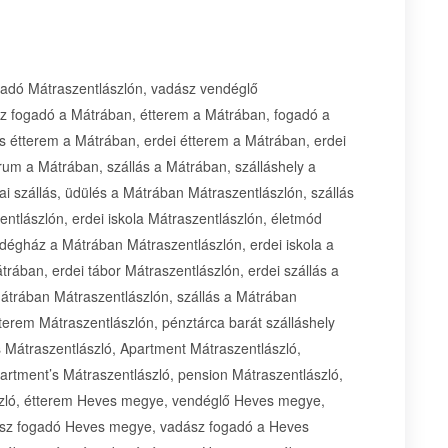
gadó Mátraszentlászlón, vadász vendéglő
sz fogadó a Mátrában, étterem a Mátrában, fogadó a
 étterem a Mátrában, erdei étterem a Mátrában, erdei
rum a Mátrában, szállás a Mátrában, szálláshely a
 szállás, üdülés a Mátrában Mátraszentlászlón, szállás
tlászlón, erdei iskola Mátraszentlászlón, életmód
dégház a Mátrában Mátraszentlászlón, erdei iskola a
trában, erdei tábor Mátraszentlászlón, erdei szállás a
Mátrában Mátraszentlászlón, szállás a Mátrában
tterem Mátraszentlászlón, pénztárca barát szálláshely
 Mátraszentlászló, Apartment Mátraszentlászló,
artment’s Mátraszentlászló, pension Mátraszentlászló,
szló, étterem Heves megye, vendéglő Heves megye,
sz fogadó Heves megye, vadász fogadó a Heves