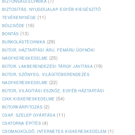
(7)
BIZTONSÁGTECHNIKA
BIZTOSÍTÁS, NYUGDÍJALAP EGYÉB KIEGÉSZÍTŐ
(11)
TEVÉKENYSÉGE
(16)
BÖLCSŐDE
(13)
BONTÁS
(29)
BURKOLÁSTECHNIKA
BÚTOR, HÁZTARTÁSI ÁRU, FÉMÁRU ÜGYNÖKI
(25)
NAGYKERESKEDELME
(19)
BÚTOR, LAKBERENDEZÉSI TÁRGY JAVÍTÁSA
BÚTOR, SZŐNYEG, VILÁGÍTÓBERENDEZÉS
(22)
NAGYKERESKEDELME
BÚTOR, VILÁGÍTÁSI ESZKÖZ, EGYÉB HÁZTARTÁSI
(54)
CIKK KISKERESKEDELME
(2)
BÚTORKÁRPITOZÁS
(11)
CSAP, SZELEP GYÁRTÁSA
(4)
CSATORNA ÉPÍTÉS
(1)
CSOMAGKÜLDŐ, INTERNETES KISKERESKEDELEM