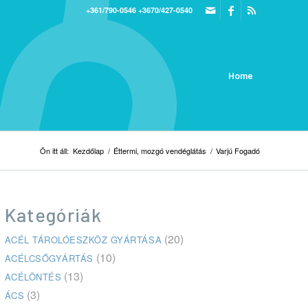
+361/790-0546
+3670/427-0540
Home
Ön itt áll:
Kezdőlap
/
Éttermi, mozgó vendéglátás
/
Varjú Fogadó
Kategóriák
(20)
ACÉL TÁROLÓESZKÖZ GYÁRTÁSA
(10)
ACÉLCSŐGYÁRTÁS
(13)
ACÉLÖNTÉS
(3)
ÁCS