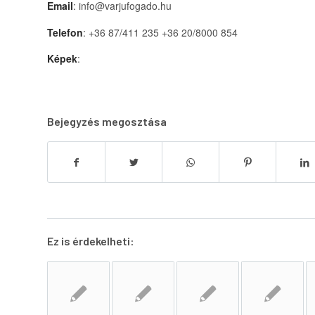
Email
: info@varjufogado.hu
Telefon
: +36 87/411 235 +36 20/8000 854
Képek
:
Bejegyzés megosztása
Ez is érdekelheti: