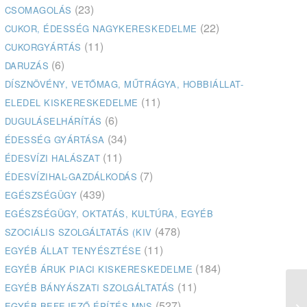
(23)
CSOMAGOLÁS
(22)
CUKOR, ÉDESSÉG NAGYKERESKEDELME
(11)
CUKORGYÁRTÁS
(6)
DARUZÁS
DÍSZNÖVÉNY, VETŐMAG, MŰTRÁGYA, HOBBIÁLLAT-
(11)
ELEDEL KISKERESKEDELME
(6)
DUGULÁSELHÁRÍTÁS
(34)
ÉDESSÉG GYÁRTÁSA
(11)
ÉDESVÍZI HALÁSZAT
(7)
ÉDESVÍZIHAL-GAZDÁLKODÁS
(439)
EGÉSZSÉGÜGY
EGÉSZSÉGÜGY, OKTATÁS, KULTÚRA, EGYÉB
(478)
SZOCIÁLIS SZOLGÁLTATÁS (KIV
(11)
EGYÉB ÁLLAT TENYÉSZTÉSE
(184)
EGYÉB ÁRUK PIACI KISKERESKEDELME
(11)
EGYÉB BÁNYÁSZATI SZOLGÁLTATÁS
(527)
EGYÉB BEFEJEZŐ ÉPÍTÉS MNS
Li