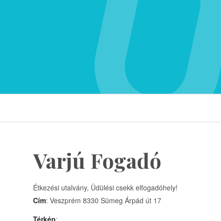
Varjú Fogadó
Étkezési utalvány, Üdülési csekk elfogadóhely!
Cím
: Veszprém 8330 Sümeg Árpád út 17
Térkép
: