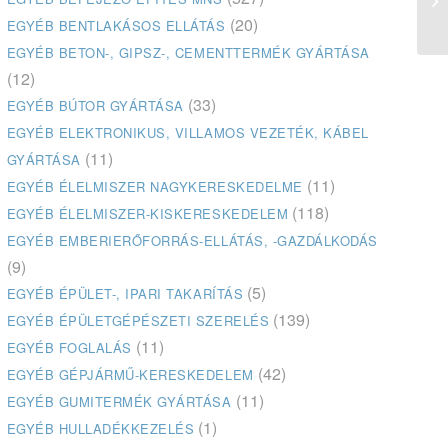
(20)
EGYÉB BENTLAKÁSOS ELLÁTÁS
EGYÉB BETON-, GIPSZ-, CEMENTTERMÉK GYÁRTÁSA
(12)
(33)
EGYÉB BÚTOR GYÁRTÁSA
EGYÉB ELEKTRONIKUS, VILLAMOS VEZETÉK, KÁBEL
(11)
GYÁRTÁSA
(11)
EGYÉB ÉLELMISZER NAGYKERESKEDELME
(118)
EGYÉB ÉLELMISZER-KISKERESKEDELEM
EGYÉB EMBERIERŐFORRÁS-ELLÁTÁS, -GAZDÁLKODÁS
(9)
(5)
EGYÉB ÉPÜLET-, IPARI TAKARÍTÁS
(139)
EGYÉB ÉPÜLETGÉPÉSZETI SZERELÉS
(11)
EGYÉB FOGLALÁS
(42)
EGYÉB GÉPJÁRMŰ-KERESKEDELEM
(11)
EGYÉB GUMITERMÉK GYÁRTÁSA
(1)
EGYÉB HULLADÉKKEZELÉS