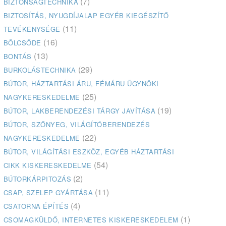
(7)
BIZTONSÁGTECHNIKA
BIZTOSÍTÁS, NYUGDÍJALAP EGYÉB KIEGÉSZÍTŐ
(11)
TEVÉKENYSÉGE
(16)
BÖLCSŐDE
(13)
BONTÁS
(29)
BURKOLÁSTECHNIKA
BÚTOR, HÁZTARTÁSI ÁRU, FÉMÁRU ÜGYNÖKI
(25)
NAGYKERESKEDELME
(19)
BÚTOR, LAKBERENDEZÉSI TÁRGY JAVÍTÁSA
BÚTOR, SZŐNYEG, VILÁGÍTÓBERENDEZÉS
(22)
NAGYKERESKEDELME
BÚTOR, VILÁGÍTÁSI ESZKÖZ, EGYÉB HÁZTARTÁSI
(54)
CIKK KISKERESKEDELME
(2)
BÚTORKÁRPITOZÁS
(11)
CSAP, SZELEP GYÁRTÁSA
(4)
CSATORNA ÉPÍTÉS
(1)
CSOMAGKÜLDŐ, INTERNETES KISKERESKEDELEM