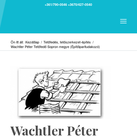
+361/790-0546
+3670/427-0540
Ön itt áll:
Kezdőlap
/
Tetőfedés, tetőszerkezet-építés
/
Wachtler Péter Tetőfedő Sopron megye (Építőiparitudakozó)
Wachtler Péter