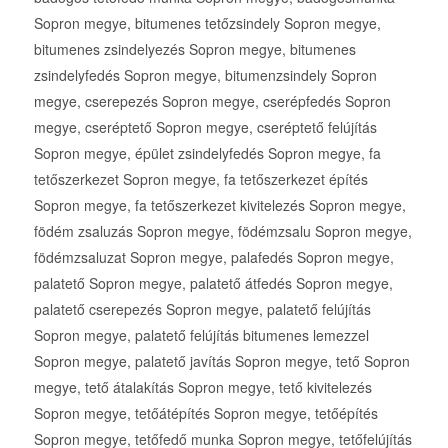
Sopron megye, bitumenes tetőzsindely Sopron megye,
bitumenes zsindelyezés Sopron megye, bitumenes
zsindelyfedés Sopron megye, bitumenzsindely Sopron
megye, cserepezés Sopron megye, cserépfedés Sopron
megye, cseréptető Sopron megye, cseréptető felújítás
Sopron megye, épület zsindelyfedés Sopron megye, fa
tetőszerkezet Sopron megye, fa tetőszerkezet építés
Sopron megye, fa tetőszerkezet kivitelezés Sopron megye,
födém zsaluzás Sopron megye, födémzsalu Sopron megye,
födémzsaluzat Sopron megye, palafedés Sopron megye,
palatető Sopron megye, palatető átfedés Sopron megye,
palatető cserepezés Sopron megye, palatető felújítás
Sopron megye, palatető felújítás bitumenes lemezzel
Sopron megye, palatető javítás Sopron megye, tető Sopron
megye, tető átalakítás Sopron megye, tető kivitelezés
Sopron megye, tetőátépítés Sopron megye, tetőépítés
Sopron megye, tetőfedő munka Sopron megye, tetőfelújítás