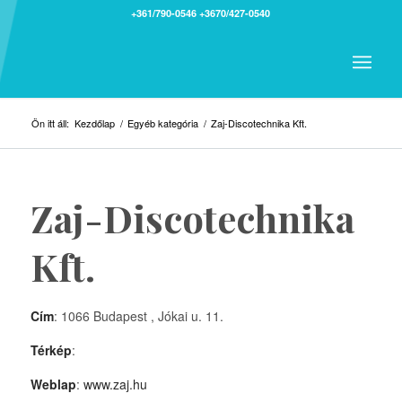
+361/790-0546
+3670/427-0540
Ön itt áll:
Kezdőlap
/
Egyéb kategória
/
Zaj-Discotechnika Kft.
Zaj-Discotechnika
Kft.
Cím
: 1066 Budapest , Jókai u. 11.
Térkép
:
Weblap
:
www.zaj.hu