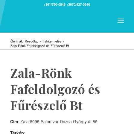
+361/790-0546
+3670/427-0540
Ön itt áll:
Kezdőlap
/
Fakitermelés
/
Zala-Rönk Fafeldolgozó és Fűrészelő Bt
Zala-Rönk
Fafeldolgozó és
Fűrészelő Bt
Cím
: Zala 8995 Salomvár Dózsa György út 85
Térkép
: