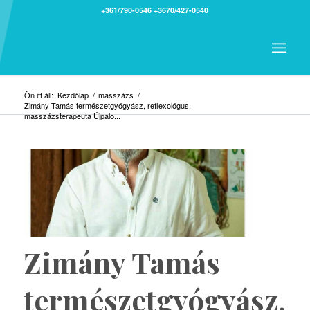
+361/790-0546
+3670/427-0540
Ön itt áll:
Kezdőlap
/
masszázs
/
Zimány Tamás természetgyógyász, reflexológus,
masszázsterapeuta Újpalo...
Zimány Tamás
természetgyógyász,