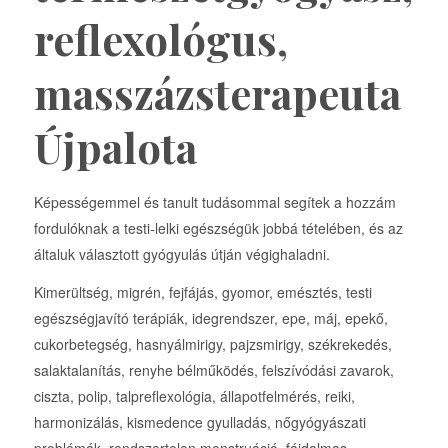
reflexológus,
masszázsterapeuta
Újpalota
Képességemmel és tanult tudásommal segítek a hozzám
fordulóknak a testi-lelki egészségük jobbá tételében, és az
általuk választott gyógyulás útján végighaladni.
Kimerültség, migrén, fejfájás, gyomor, emésztés, testi
egészségjavító terápiák, idegrendszer, epe, máj, epekő,
cukorbetegség, hasnyálmirigy, pajzsmirigy, székrekedés,
salaktalanítás, renyhe bélműködés, felszívódási zavarok,
ciszta, polip, talpreflexológia, állapotfelmérés, reiki,
harmonizálás, kismedence gyulladás, nőgyógyászati
problémák, rendszertelen menstruáció, fájdalmas