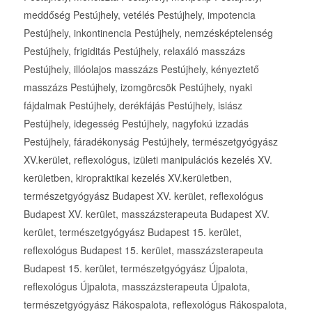
meddőség Pestújhely, vetélés Pestújhely, impotencia
Pestújhely, inkontinencia Pestújhely, nemzésképtelenség
Pestújhely, frigiditás Pestújhely, relaxáló masszázs
Pestújhely, illóolajos masszázs Pestújhely, kényeztető
masszázs Pestújhely, izomgörcsök Pestújhely, nyaki
fájdalmak Pestújhely, derékfájás Pestújhely, isiász
Pestújhely, idegesség Pestújhely, nagyfokú izzadás
Pestújhely, fáradékonyság Pestújhely, természetgyógyász
XV.kerület, reflexológus, izületi manipulációs kezelés XV.
kerületben, kiropraktikai kezelés XV.kerületben,
természetgyógyász Budapest XV. kerület, reflexológus
Budapest XV. kerület, masszázsterapeuta Budapest XV.
kerület, természetgyógyász Budapest 15. kerület,
reflexológus Budapest 15. kerület, masszázsterapeuta
Budapest 15. kerület, természetgyógyász Újpalota,
reflexológus Újpalota, masszázsterapeuta Újpalota,
természetgyógyász Rákospalota, reflexológus Rákospalota,