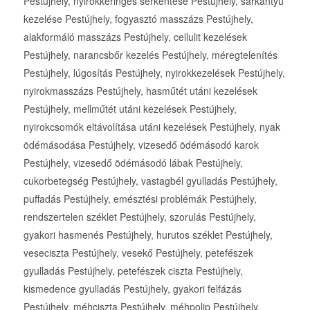
Pestújhely, nyirokkeringés serkentése Pestújhely, sarkantyú
kezelése Pestújhely, fogyasztó masszázs Pestújhely,
alakformáló masszázs Pestújhely, cellulit kezelések
Pestújhely, narancsbőr kezelés Pestújhely, méregtelenítés
Pestújhely, lúgosítás Pestújhely, nyirokkezelések Pestújhely,
nyirokmasszázs Pestújhely, hasműtét utáni kezelések
Pestújhely, mellműtét utáni kezelések Pestújhely,
nyirokcsomók eltávolítása utáni kezelések Pestújhely, nyak
ödémásodása Pestújhely, vizesedő ödémásodó karok
Pestújhely, vizesedő ödémásodó lábak Pestújhely,
cukorbetegség Pestújhely, vastagbél gyulladás Pestújhely,
puffadás Pestújhely, emésztési problémák Pestújhely,
rendszertelen széklet Pestújhely, szorulás Pestújhely,
gyakori hasmenés Pestújhely, hurutos széklet Pestújhely,
veseciszta Pestújhely, vesekő Pestújhely, petefészek
gyulladás Pestújhely, petefészek ciszta Pestújhely,
kismedence gyulladás Pestújhely, gyakori felfázás
Pestújhely, méhciszta Pestújhely, méhpolip Pestújhely,