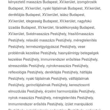
kényeztető masszázs Budapest, XV.kerület, izomgörcsök
Budapest, XV.kerület, nyaki fájdalmak Budapest, XV.kerület,
derékfájás Budapest, XV.kerület, isiász Budapest,
XV.kerület, idegesség Budapest, XV.kerület, nagyfokú
izzadás Budapest, XV.kerület, fáradékonyság Budapest,
XV.kerület, Svédmasszázs Pestújhely, frissítőmasszázs
Pestújhely, relaxáló masszázs Pestújhely, méregtelenítés
Pestújhely, természetgyógyászat Pestújhely, vese
problémák kezelése Pestújhely, hasnyálmirigy betegségek
kezelése Pestújhely, immunrendszer erősítése Pestújhely,
stresszoldás Pestújhely, nyirokmasszázs Pestújhely,
reflexológia Pestújhely, derékfájás Pestújhely, hátfájás
Pestújhely, nyaki fájdalmak Pestújhely, vállfájdalmak
Pestújhely, gerincfájdalmak Pestújhely, keresztcsonti
elmozdulás Pestújhely, érzelmi harmonizálás Pestújhely,
nyirok masszázs Pestújhely, méregtelenítés Pestújhely,
immunrendszer erősítés Pestújhely, ízület manipuláció