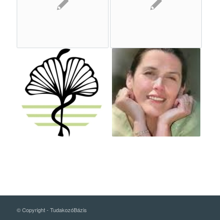
© Copyright -
TudakozóBázis