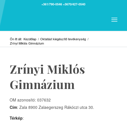
+361/790-0546
+3670/427-0540
Ön itt áll:
Kezdőlap
/
Oktatást kiegészítő tevékenység
/
Zrínyi Miklós Gimnázium
Zrínyi Miklós
Gimnázium
OM azonosító: 037632
Cím
: Zala 8900 Zalaegerszeg Rákóczi utca 30.
Térkép
: