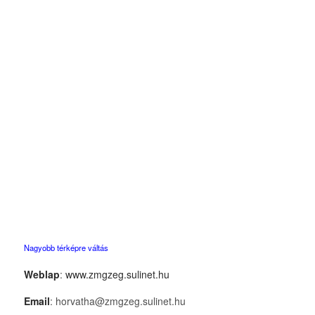
Nagyobb térképre váltás
Weblap
:
www.zmgzeg.sulinet.hu
Email
: horvatha@zmgzeg.sulinet.hu