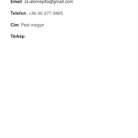
Email
:
zs.alomepito@gmail.com
Telefon
: +36-30-377-0865
Cím
: Pest megye
Térkép
: