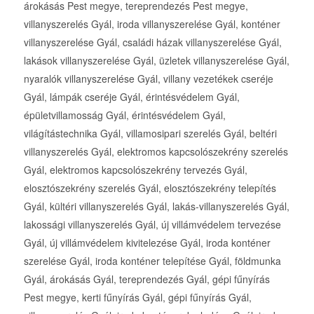
árokásás Pest megye, tereprendezés Pest megye,
villanyszerelés Gyál, iroda villanyszerelése Gyál, konténer
villanyszerelése Gyál, családi házak villanyszerelése Gyál,
lakások villanyszerelése Gyál, üzletek villanyszerelése Gyál,
nyaralók villanyszerelése Gyál, villany vezetékek cseréje
Gyál, lámpák cseréje Gyál, érintésvédelem Gyál,
épületvillamosság Gyál, érintésvédelem Gyál,
világítástechnika Gyál, villamosipari szerelés Gyál, beltéri
villanyszerelés Gyál, elektromos kapcsolószekrény szerelés
Gyál, elektromos kapcsolószekrény tervezés Gyál,
elosztószekrény szerelés Gyál, elosztószekrény telepítés
Gyál, kültéri villanyszerelés Gyál, lakás-villanyszerelés Gyál,
lakossági villanyszerelés Gyál, új villámvédelem tervezése
Gyál, új villámvédelem kivitelezése Gyál, iroda konténer
szerelése Gyál, iroda konténer telepítése Gyál, földmunka
Gyál, árokásás Gyál, tereprendezés Gyál, gépi fűnyírás
Pest megye, kerti fűnyírás Gyál, gépi fűnyírás Gyál,