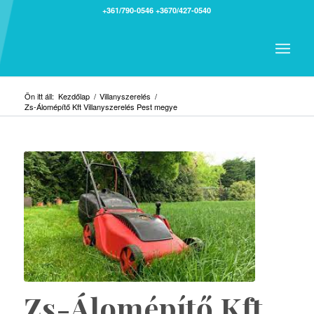
+361/790-0546
+3670/427-0540
Ön itt áll:
Kezdőlap
/
Villanyszerelés
/
Zs-Álomépítő Kft Villanyszerelés Pest megye
Zs-Álomépítő Kft