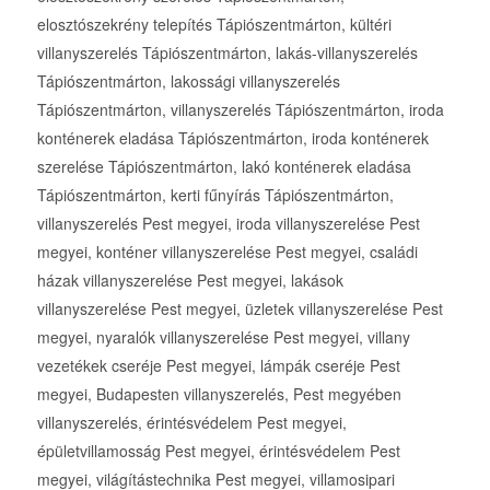
elosztószekrény telepítés Tápiószentmárton, kültéri
villanyszerelés Tápiószentmárton, lakás-villanyszerelés
Tápiószentmárton, lakossági villanyszerelés
Tápiószentmárton, villanyszerelés Tápiószentmárton, iroda
konténerek eladása Tápiószentmárton, iroda konténerek
szerelése Tápiószentmárton, lakó konténerek eladása
Tápiószentmárton, kerti fűnyírás Tápiószentmárton,
villanyszerelés Pest megyei, iroda villanyszerelése Pest
megyei, konténer villanyszerelése Pest megyei, családi
házak villanyszerelése Pest megyei, lakások
villanyszerelése Pest megyei, üzletek villanyszerelése Pest
megyei, nyaralók villanyszerelése Pest megyei, villany
vezetékek cseréje Pest megyei, lámpák cseréje Pest
megyei, Budapesten villanyszerelés, Pest megyében
villanyszerelés, érintésvédelem Pest megyei,
épületvillamosság Pest megyei, érintésvédelem Pest
megyei, világítástechnika Pest megyei, villamosipari