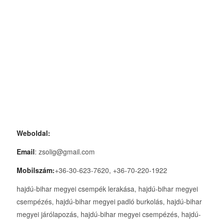
Weboldal:
Email
: zsolig@gmail.com
Mobilszám:
+36-30-623-7620, +36-70-220-1922
hajdú-bihar megyei csempék lerakása, hajdú-bihar megyei
csempézés, hajdú-bihar megyei padló burkolás, hajdú-bihar
megyei járólapozás, hajdú-bihar megyei csempézés, hajdú-