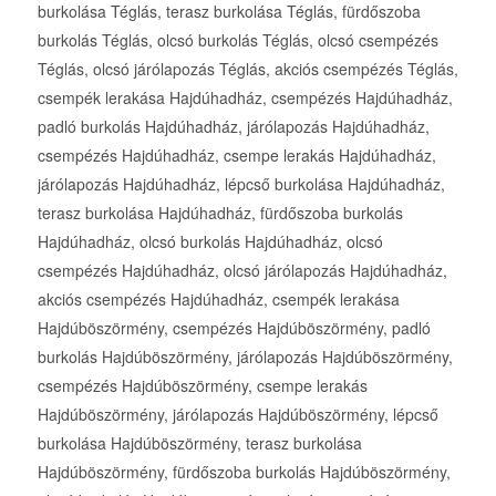
burkolása Téglás, terasz burkolása Téglás, fürdőszoba
burkolás Téglás, olcsó burkolás Téglás, olcsó csempézés
Téglás, olcsó járólapozás Téglás, akciós csempézés Téglás,
csempék lerakása Hajdúhadház, csempézés Hajdúhadház,
padló burkolás Hajdúhadház, járólapozás Hajdúhadház,
csempézés Hajdúhadház, csempe lerakás Hajdúhadház,
járólapozás Hajdúhadház, lépcső burkolása Hajdúhadház,
terasz burkolása Hajdúhadház, fürdőszoba burkolás
Hajdúhadház, olcsó burkolás Hajdúhadház, olcsó
csempézés Hajdúhadház, olcsó járólapozás Hajdúhadház,
akciós csempézés Hajdúhadház, csempék lerakása
Hajdúböszörmény, csempézés Hajdúböszörmény, padló
burkolás Hajdúböszörmény, járólapozás Hajdúböszörmény,
csempézés Hajdúböszörmény, csempe lerakás
Hajdúböszörmény, járólapozás Hajdúböszörmény, lépcső
burkolása Hajdúböszörmény, terasz burkolása
Hajdúböszörmény, fürdőszoba burkolás Hajdúböszörmény,