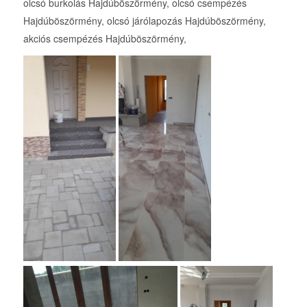
olcsó burkolás Hajdúböszörmény, olcsó csempézés
Hajdúböszörmény, olcsó járólapozás Hajdúböszörmény,
akciós csempézés Hajdúböszörmény,