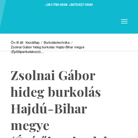
+361/790-0546
+3670/427-0540
Ön itt áll:
Kezdőlap
/
Burkolástechnika
/
Zsolnai Gábor hideg burkolás Hajdú-Bihar megye
(Építőiparitudakozó)...
Zsolnai Gábor
hideg burkolás
Hajdú-Bihar
megye