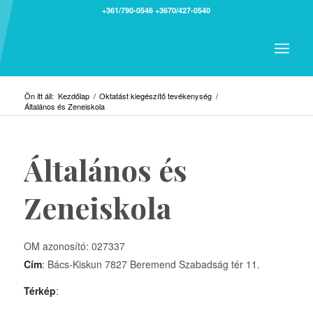
+361/790-0546
+3670/427-0540
Ön itt áll:
Kezdőlap
/
Oktatást kiegészítő tevékenység
/
Általános és Zeneiskola
Általános és
Zeneiskola
OM azonosító: 027337
Cím
: Bács-Kiskun 7827 Beremend Szabadság tér 11.
Térkép
: