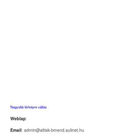
Nagyobb térképre váltás
Weblap
:
Email
: admin@altisk-bmend.sulinet.hu