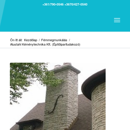
+361/790-0546
+3670/427-0540
Ön itt áll:
Kezdőlap
/
Fémmegmunkálás
/
Alustahl Kéménytechnika Kft. (Építőiparitudakozó)