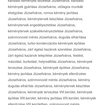
kandalló kémények kezelése Józsefváros, kandalló
kémények gyártása Józsefváros, utólagos munkák
elvégzése Józsefváros, romos kémény javítása
Józsefváros, kéménytervek készítése Józsefváros,
kéménytervek engedélyeztetése Józsefváros,
kéménytervek szakvéleményeztetése Józsefváros,
szénmonoxid mérés Józsefváros, dugulás elhárítása
Józsefváros, turbo-kondenzációs kémények építése
Józsefváros, zárt égésű kazánok szerelése Józsefváros,
zárt égésű kazánok telepítése Józsefváros, festést,
mázolást, burkolást, helyreállítás Józsefváros, kémények
tervezése Józsefváros, kémények építése Józsefváros,
kémény javítása Józsefváros, kémények ellenőrzése
Józsefváros, szénmonoxid mérés Józsefváros, kémény
dugulás elhárítás Józsefváros, kéménytervek készítése
Józsefváros, kémények tervezése VIII.kerület, kémények
építése VIII.kerület, kémény javítása VIII.kerület, kémények
ellenőrzése VIII.kerületben, szénmonoxid mérés