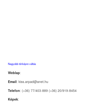
Nagyobb térképre váltás
Weblap
:
Email
: kiss.arpad@anet.hu
Telefon
: (+36) 77/403-889 (+36) 20/919-8454
Képek
: