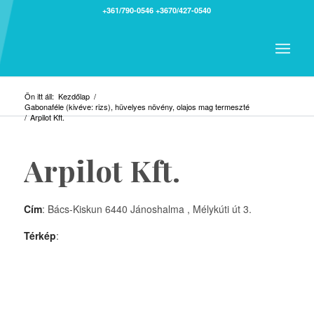
+361/790-0546
+3670/427-0540
Ön itt áll:
Kezdőlap
/
Gabonaféle (kivéve: rizs), hüvelyes növény, olajos mag termeszté
/
Arpilot Kft.
Arpilot Kft.
Cím
: Bács-Kiskun 6440 Jánoshalma , Mélykúti út 3.
Térkép
: