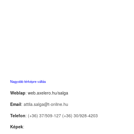
Nagyobb térképre váltás
Weblap
:
web.axelero.hu/salga
Email
: attila.salga@t-online.hu
Telefon
: (+36) 37/509-127 (+36) 30/928-4203
Képek
: