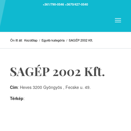
+361/790-0546
+3670/427-0540
Ön itt áll:
Kezdőlap
/
Egyéb kategória
/
SAGÉP 2002 Kft.
SAGÉP 2002 Kft.
Cím
: Heves 3200 Gyöngyös , Fecske u. 49.
Térkép
: