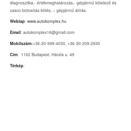
diagnosztika,- értékmeghatározás,- gépjármű kötelező és
casco biztosítás kötés, – gépjármű átírás.
Weblap
:
www.autokomplex.hu
Email
: autokomplex16@gmail.com
Mobilszám:
+36-20-999-4030, +36-30-209-2930
Cím
: 1162 Budapest, Hársfa u. 49
Térkép
: