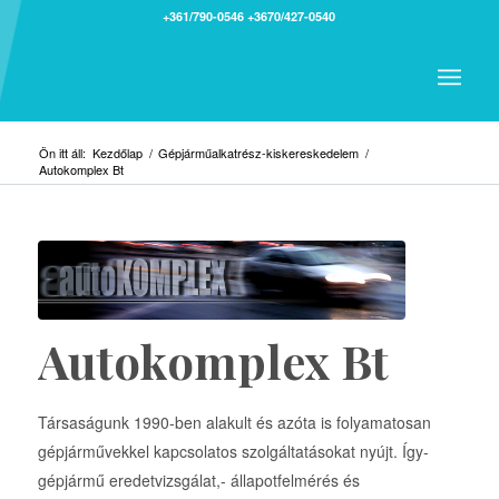
+361/790-0546
+3670/427-0540
Ön itt áll:
Kezdőlap
/
Gépjárműalkatrész-kiskereskedelem
/
Autokomplex Bt
Autokomplex Bt
Társaságunk 1990-ben alakult és azóta is folyamatosan
gépjárművekkel kapcsolatos szolgáltatásokat nyújt. Így-
gépjármű eredetvizsgálat,- állapotfelmérés és