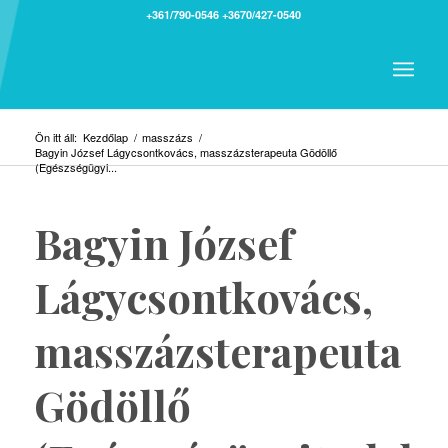
+361/790-0546
+3670/427-0540
Ön itt áll:
Kezdőlap
/
masszázs
/
Bagyin József Lágycsontkovács, masszázsterapeuta Gödöllő
(Egészségügyi...
Bagyin József
Lágycsontkovács,
masszázsterapeuta
Gödöllő