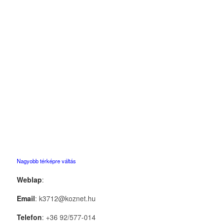
Nagyobb térképre váltás
Weblap
:
Email
: k3712@koznet.hu
Telefon
: +36 92/577-014