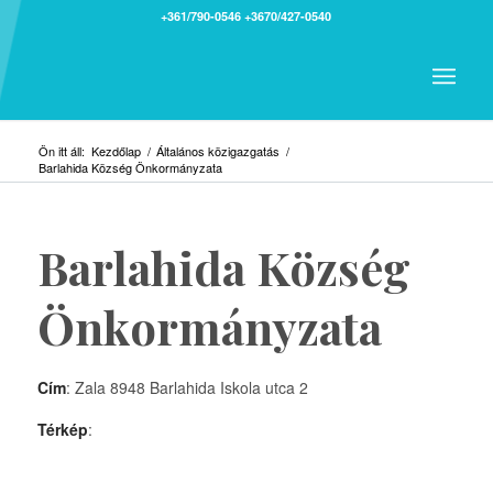
+361/790-0546
+3670/427-0540
Ön itt áll:
Kezdőlap
/
Általános közigazgatás
/
Barlahida Község Önkormányzata
Barlahida Község
Önkormányzata
Cím
: Zala 8948 Barlahida Iskola utca 2
Térkép
: