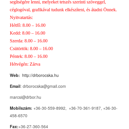
segítségére lenni, melyeket tetszés szerinti szöveggel,
céglogóval, grafikával tudunk elkészíteni, és átadni Önnek.
Nyitvatartás:
Hétfő: 8.00 – 16.00
Kedd: 8.00 – 16.00
Szerda: 8.00 – 16.00
Csütörtök: 8.00 – 16.00
Péntek: 8.00 – 16.00
Hétvégén: Zárva
Web:
http://drborocska.hu
Email
: drborocska@gmail.com
marcsi@drbor.hu
Mobilszám:
+36-30-559-8992, +36-70-361-9187, +36-30-
458-6570
Fax:
+36-27-360-564