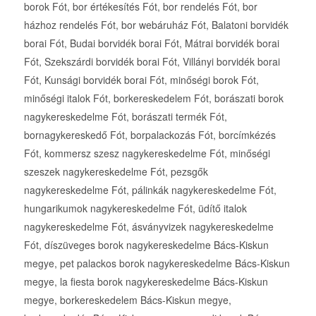
borok Fót, bor értékesítés Fót, bor rendelés Fót, bor
házhoz rendelés Fót, bor webáruház Fót, Balatoni borvidék
borai Fót, Budai borvidék borai Fót, Mátrai borvidék borai
Fót, Szekszárdi borvidék borai Fót, Villányi borvidék borai
Fót, Kunsági borvidék borai Fót, minőségi borok Fót,
minőségi italok Fót, borkereskedelem Fót, borászati borok
nagykereskedelme Fót, borászati termék Fót,
bornagykereskedő Fót, borpalackozás Fót, borcímkézés
Fót, kommersz szesz nagykereskedelme Fót, minőségi
szeszek nagykereskedelme Fót, pezsgők
nagykereskedelme Fót, pálinkák nagykereskedelme Fót,
hungarikumok nagykereskedelme Fót, üdítő italok
nagykereskedelme Fót, ásványvizek nagykereskedelme
Fót, díszüveges borok nagykereskedelme Bács-Kiskun
megye, pet palackos borok nagykereskedelme Bács-Kiskun
megye, la fiesta borok nagykereskedelme Bács-Kiskun
megye, borkereskedelem Bács-Kiskun megye,