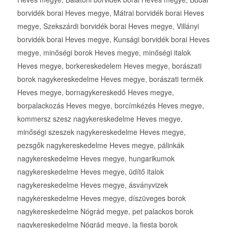
borvidék borai Heves megye, Mátrai borvidék borai Heves
megye, Szekszárdi borvidék borai Heves megye, Villányi
borvidék borai Heves megye, Kunsági borvidék borai Heves
megye, minőségi borok Heves megye, minőségi italok
Heves megye, borkereskedelem Heves megye, borászati
borok nagykereskedelme Heves megye, borászati termék
Heves megye, bornagykereskedő Heves megye,
borpalackozás Heves megye, borcímkézés Heves megye,
kommersz szesz nagykereskedelme Heves megye,
minőségi szeszek nagykereskedelme Heves megye,
pezsgők nagykereskedelme Heves megye, pálinkák
nagykereskedelme Heves megye, hungarikumok
nagykereskedelme Heves megye, üdítő italok
nagykereskedelme Heves megye, ásványvizek
nagykereskedelme Heves megye, díszüveges borok
nagykereskedelme Nógrád megye, pet palackos borok
nagykereskedelme Nógrád megye, la fiesta borok