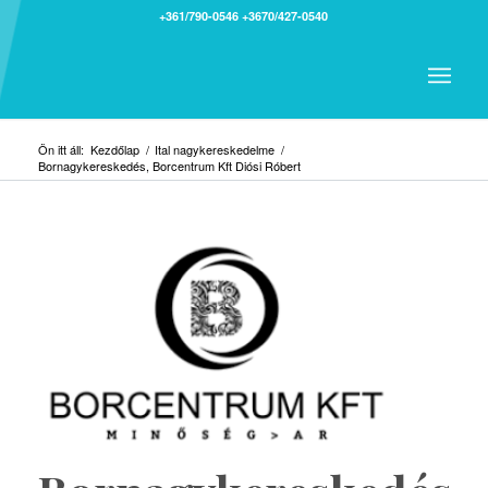
+361/790-0546
+3670/427-0540
Ön itt áll:
Kezdőlap
/
Ital nagykereskedelme
/
Bornagykereskedés, Borcentrum Kft Diósi Róbert