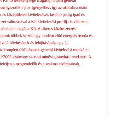
. A Kft fő tevékenysége magasépítőipari generál
san igazodik a piac igényeihez, így az alakulása utáni
 és középületek kivitelezését, később pedig ipari és
t változásával a Kft kivitelezési profilja is változott,
érettette magát a Kft. A sikeres közbeszerzési
ptunk többek között egy modern zöld energiás óvoda és
 való bővítésének és felújításának, egy új
 komplett felújításának generál kivitelezési munkáira.
:2008 szabvány szerinti minőségirányítási rendszert. A
leljen a megrendelők és a szakma elvárásainak,