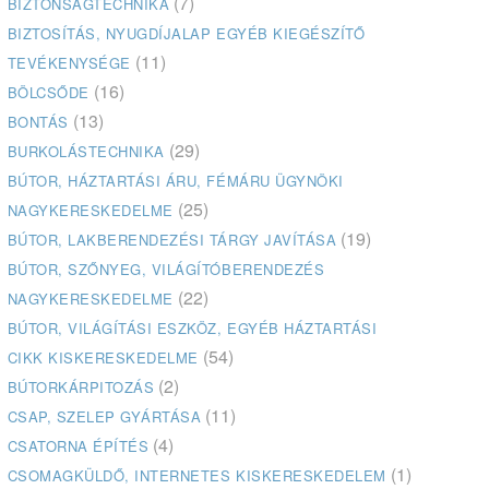
(7)
BIZTONSÁGTECHNIKA
BIZTOSÍTÁS, NYUGDÍJALAP EGYÉB KIEGÉSZÍTŐ
(11)
TEVÉKENYSÉGE
(16)
BÖLCSŐDE
(13)
BONTÁS
(29)
BURKOLÁSTECHNIKA
BÚTOR, HÁZTARTÁSI ÁRU, FÉMÁRU ÜGYNÖKI
(25)
NAGYKERESKEDELME
(19)
BÚTOR, LAKBERENDEZÉSI TÁRGY JAVÍTÁSA
BÚTOR, SZŐNYEG, VILÁGÍTÓBERENDEZÉS
(22)
NAGYKERESKEDELME
BÚTOR, VILÁGÍTÁSI ESZKÖZ, EGYÉB HÁZTARTÁSI
(54)
CIKK KISKERESKEDELME
(2)
BÚTORKÁRPITOZÁS
(11)
CSAP, SZELEP GYÁRTÁSA
(4)
CSATORNA ÉPÍTÉS
(1)
CSOMAGKÜLDŐ, INTERNETES KISKERESKEDELEM