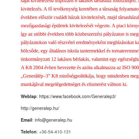
saját kivitelezésű impozáns 8 lakásos társasház földszintjén
kivitelezés. A fő tevékenység keretében a társaság folyamato
években először családi házak kivitelezését, majd társasházak
mezőgazdasági épületek kivitelezését végezte. A piaci környeze
így az utóbbi években több közbeszerzési pályázaton is megm
pályázatokon való részvétel eredményeként megbízásokat ka
bölcsőde, egy általános iskola tantermekkel és tornateremmel
önkormányzati 12 lakásos bérlakás, valamint egy egészségház
A Kft 2004 évben bevezette és azóta alkalmazza az ISO 9001
„Generálép–3” Kft minőségpolitikája, hogy mindenben megfe
munkájával megelégedettséget és elismerést váltson ki.
Weblap
:
https://www.facebook.com/Generalep3/
http://generalep.hu/
Email
:
info@generalep.hu
Telefon
: +36-54-410-131