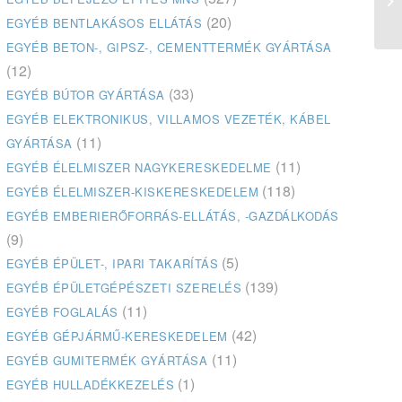
(20)
EGYÉB BENTLAKÁSOS ELLÁTÁS
EGYÉB BETON-, GIPSZ-, CEMENTTERMÉK GYÁRTÁSA
(12)
(33)
EGYÉB BÚTOR GYÁRTÁSA
EGYÉB ELEKTRONIKUS, VILLAMOS VEZETÉK, KÁBEL
(11)
GYÁRTÁSA
(11)
EGYÉB ÉLELMISZER NAGYKERESKEDELME
(118)
EGYÉB ÉLELMISZER-KISKERESKEDELEM
EGYÉB EMBERIERŐFORRÁS-ELLÁTÁS, -GAZDÁLKODÁS
(9)
(5)
EGYÉB ÉPÜLET-, IPARI TAKARÍTÁS
(139)
EGYÉB ÉPÜLETGÉPÉSZETI SZERELÉS
(11)
EGYÉB FOGLALÁS
(42)
EGYÉB GÉPJÁRMŰ-KERESKEDELEM
(11)
EGYÉB GUMITERMÉK GYÁRTÁSA
(1)
EGYÉB HULLADÉKKEZELÉS