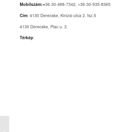
Mobilszám:+
36-30-488-7342, +36-30-935-8365
Cím
: 4130 Derecske, Kinizsi utca 2. fsz.5
4130 Derecske, Piac u. 3.
Térkép
:
Subaru Autószervíz,