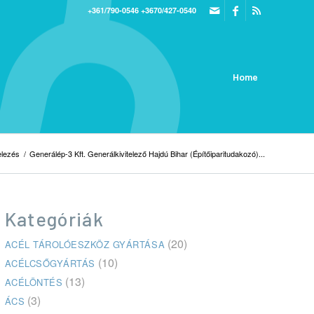
+361/790-0546
+3670/427-0540
Home
elezés
/
Generálép-3 Kft. Generálkivitelező Hajdú Bihar (Építőiparitudakozó)...
Kategóriák
(20)
ACÉL TÁROLÓESZKÖZ GYÁRTÁSA
(10)
ACÉLCSŐGYÁRTÁS
(13)
ACÉLÖNTÉS
(3)
ÁCS