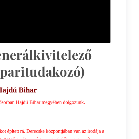
nerálkivitelező
iparitudakozó)
Hajdú Bihar
lsősorban Hajdú-Bihar megyében dolgozunk.
kot épített rá. Derecske központjában van az irodája a