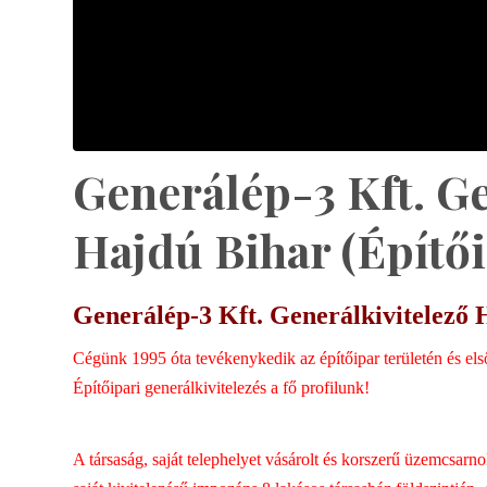
Generálép-3 Kft. Ge
Hajdú Bihar (Építő
Generálép-3 Kft. Generálkivitelező 
Cégünk 1995 óta tevékenykedik az építőipar területén és e
Építőipari generálkivitelezés a fő profilunk!
A társaság, saját telephelyet vásárolt és korszerű üzemcsarno