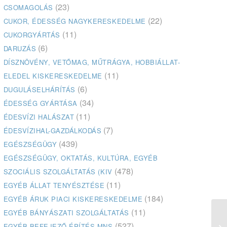
(23)
CSOMAGOLÁS
(22)
CUKOR, ÉDESSÉG NAGYKERESKEDELME
(11)
CUKORGYÁRTÁS
(6)
DARUZÁS
DÍSZNÖVÉNY, VETŐMAG, MŰTRÁGYA, HOBBIÁLLAT-
(11)
ELEDEL KISKERESKEDELME
(6)
DUGULÁSELHÁRÍTÁS
(34)
ÉDESSÉG GYÁRTÁSA
(11)
ÉDESVÍZI HALÁSZAT
(7)
ÉDESVÍZIHAL-GAZDÁLKODÁS
(439)
EGÉSZSÉGÜGY
EGÉSZSÉGÜGY, OKTATÁS, KULTÚRA, EGYÉB
(478)
SZOCIÁLIS SZOLGÁLTATÁS (KIV
(11)
EGYÉB ÁLLAT TENYÉSZTÉSE
(184)
EGYÉB ÁRUK PIACI KISKERESKEDELME
(11)
EGYÉB BÁNYÁSZATI SZOLGÁLTATÁS
(527)
EGYÉB BEFEJEZŐ ÉPÍTÉS MNS