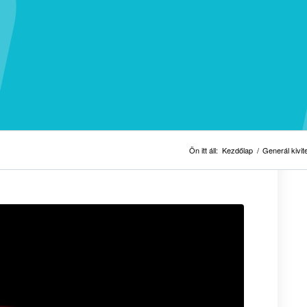
Ön itt áll:
Kezdőlap
/
Generál kivit