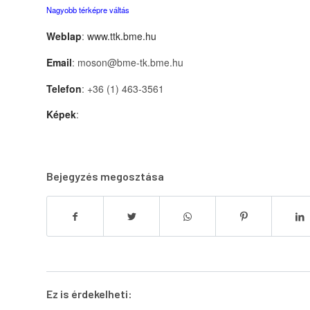
Nagyobb térképre váltás
Weblap
:
www.ttk.bme.hu
Email
: moson@bme-tk.bme.hu
Telefon
: +36 (1) 463-3561
Képek
:
Bejegyzés megosztása
Ez is érdekelheti: