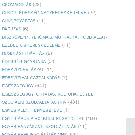
(23)
CSOMAGOLÁS
(22)
CUKOR, ÉDESSÉG NAGYKERESKEDELME
(11)
CUKORGYÁRTÁS
(6)
DARUZÁS
DÍSZNÖVÉNY, VETŐMAG, MŰTRÁGYA, HOBBIÁLLAT-
(11)
ELEDEL KISKERESKEDELME
(6)
DUGULÁSELHÁRÍTÁS
(34)
ÉDESSÉG GYÁRTÁSA
(11)
ÉDESVÍZI HALÁSZAT
(7)
ÉDESVÍZIHAL-GAZDÁLKODÁS
(441)
EGÉSZSÉGÜGY
EGÉSZSÉGÜGY, OKTATÁS, KULTÚRA, EGYÉB
(481)
SZOCIÁLIS SZOLGÁLTATÁS (KIV
(11)
EGYÉB ÁLLAT TENYÉSZTÉSE
(184)
EGYÉB ÁRUK PIACI KISKERESKEDELME
(11)
EGYÉB BÁNYÁSZATI SZOLGÁLTATÁS
(527)
EGYÉB BEFEJEZŐ ÉPÍTÉS MNS
Cs