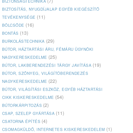
(7)
BIZTONSÁGTECHNIKA
BIZTOSÍTÁS, NYUGDÍJALAP EGYÉB KIEGÉSZÍTŐ
(11)
TEVÉKENYSÉGE
(16)
BÖLCSŐDE
(13)
BONTÁS
(29)
BURKOLÁSTECHNIKA
BÚTOR, HÁZTARTÁSI ÁRU, FÉMÁRU ÜGYNÖKI
(25)
NAGYKERESKEDELME
(19)
BÚTOR, LAKBERENDEZÉSI TÁRGY JAVÍTÁSA
BÚTOR, SZŐNYEG, VILÁGÍTÓBERENDEZÉS
(22)
NAGYKERESKEDELME
BÚTOR, VILÁGÍTÁSI ESZKÖZ, EGYÉB HÁZTARTÁSI
(54)
CIKK KISKERESKEDELME
(2)
BÚTORKÁRPITOZÁS
(11)
CSAP, SZELEP GYÁRTÁSA
(4)
CSATORNA ÉPÍTÉS
(1)
CSOMAGKÜLDŐ, INTERNETES KISKERESKEDELEM