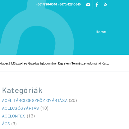
+361/790-0546
+3670/427-0540
Home
dapesti Műszaki és Gazdaságtudományi Egyetem Természettudományi Kar...
Kategóriák
(20)
ACÉL TÁROLÓESZKÖZ GYÁRTÁSA
(10)
ACÉLCSŐGYÁRTÁS
(13)
ACÉLÖNTÉS
(3)
ÁCS