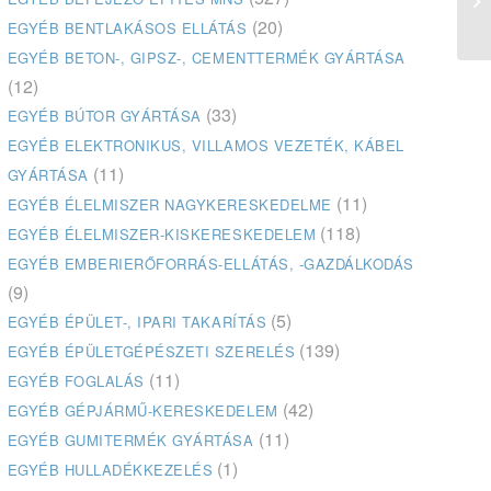
(20)
EGYÉB BENTLAKÁSOS ELLÁTÁS
EGYÉB BETON-, GIPSZ-, CEMENTTERMÉK GYÁRTÁSA
(12)
(33)
EGYÉB BÚTOR GYÁRTÁSA
EGYÉB ELEKTRONIKUS, VILLAMOS VEZETÉK, KÁBEL
(11)
GYÁRTÁSA
(11)
EGYÉB ÉLELMISZER NAGYKERESKEDELME
(118)
EGYÉB ÉLELMISZER-KISKERESKEDELEM
EGYÉB EMBERIERŐFORRÁS-ELLÁTÁS, -GAZDÁLKODÁS
(9)
(5)
EGYÉB ÉPÜLET-, IPARI TAKARÍTÁS
(139)
EGYÉB ÉPÜLETGÉPÉSZETI SZERELÉS
(11)
EGYÉB FOGLALÁS
(42)
EGYÉB GÉPJÁRMŰ-KERESKEDELEM
(11)
EGYÉB GUMITERMÉK GYÁRTÁSA
(1)
EGYÉB HULLADÉKKEZELÉS