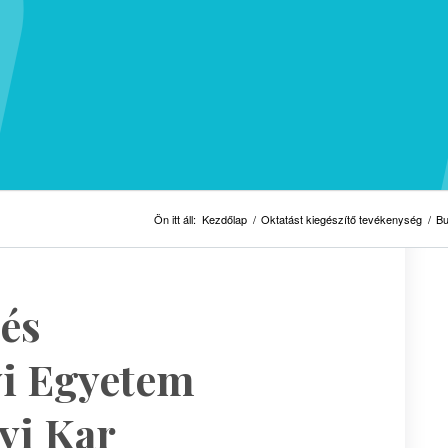
Ön itt áll:
Kezdőlap
/
Oktatást kiegészítő tevékenység
/
Bu
és
i Egyetem
yi Kar