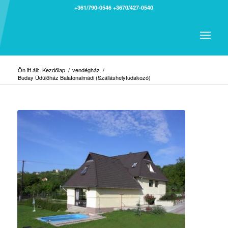
+361/790-0546
+3670/427-0540
Ön itt áll:
Kezdőlap
/
vendégház
/
Buday Üdülőház Balatonalmádi (Szálláshelytudakozó)