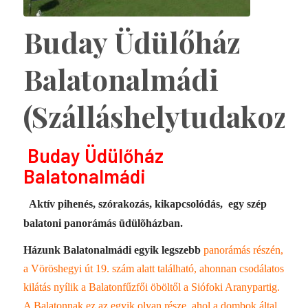
Buday Üdülőház
Balatonalmádi
(Szálláshelytudakozó
Buday Üdülőház
Balatonalmádi
Aktív pihenés, szórakozás, kikapcsolódás,
egy szép
balatoni panorámás üdülõházban.
Házunk Balatonalmádi egyik legszebb
panorámás részén,
a Vöröshegyi út 19. szám alatt található, ahonnan csodálatos
kilátás nyílik a Balatonfűzfői öböltől a Siófoki Aranypartig.
A Balatonnak ez az egyik olyan része, ahol a dombok által