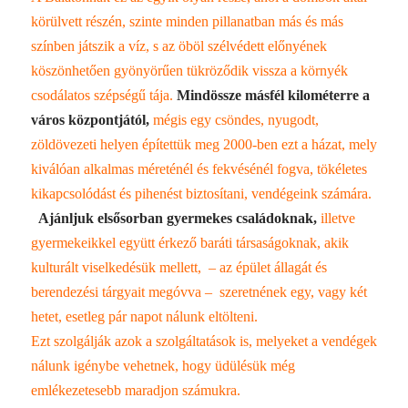
körülvett részén, szinte minden pillanatban más és más
színben játszik a víz, s az öböl szélvédett előnyének
köszönhetően gyönyörűen tükröződik vissza a környék
csodálatos szépségű tája.
Mindössze másfél kilométerre a
város központjától,
mégis egy csöndes, nyugodt,
zöldövezeti helyen építettük meg 2000-ben ezt a házat, mely
kiválóan alkalmas méreténél és fekvésénél fogva, tökéletes
kikapcsolódást és pihenést biztosítani, vendégeink számára.
Ajánljuk elsősorban gyermekes családoknak,
illetve
gyermekeikkel együtt érkező baráti társaságoknak, akik
kulturált viselkedésük mellett, – az épület állagát és
berendezési tárgyait megóvva – szeretnének egy, vagy két
hetet, esetleg pár napot nálunk eltölteni.
Ezt szolgálják azok a szolgáltatások is, melyeket a vendégek
nálunk igénybe vehetnek, hogy üdülésük még
emlékezetesebb maradjon számukra.