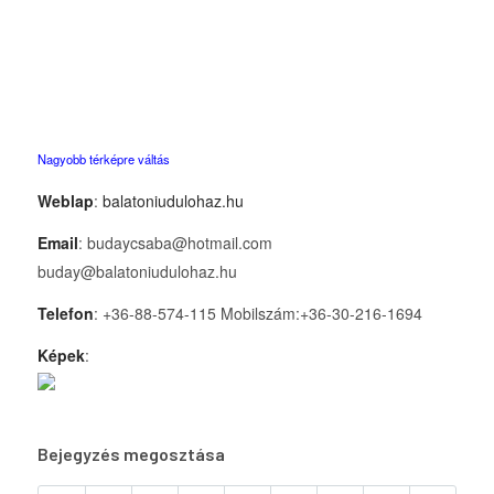
Nagyobb térképre váltás
Weblap
:
balatoniudulohaz.hu
Email
: budaycsaba@hotmail.com
buday@balatoniudulohaz.hu
Telefon
: +36-88-574-115 Mobilszám:+36-30-216-1694
Képek
:
Bejegyzés megosztása