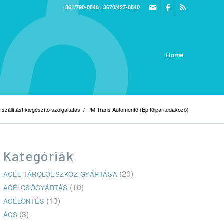
+361/790-0546
+3670/427-0540
Home
szállítást kiegészítő szolgáltatás
/
PM Trans Autómentő (Építőiparitudakozó)
Kategóriák
(20)
ACÉL TÁROLÓESZKÖZ GYÁRTÁSA
(10)
ACÉLCSŐGYÁRTÁS
(13)
ACÉLÖNTÉS
(3)
ÁCS