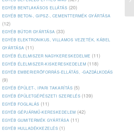
(20)
EGYÉB BENTLAKÁSOS ELLÁTÁS
EGYÉB BETON-, GIPSZ-, CEMENTTERMÉK GYÁRTÁSA
(12)
(33)
EGYÉB BÚTOR GYÁRTÁSA
EGYÉB ELEKTRONIKUS, VILLAMOS VEZETÉK, KÁBEL
(11)
GYÁRTÁSA
(11)
EGYÉB ÉLELMISZER NAGYKERESKEDELME
(118)
EGYÉB ÉLELMISZER-KISKERESKEDELEM
EGYÉB EMBERIERŐFORRÁS-ELLÁTÁS, -GAZDÁLKODÁS
(9)
(5)
EGYÉB ÉPÜLET-, IPARI TAKARÍTÁS
(139)
EGYÉB ÉPÜLETGÉPÉSZETI SZERELÉS
(11)
EGYÉB FOGLALÁS
(42)
EGYÉB GÉPJÁRMŰ-KERESKEDELEM
(11)
EGYÉB GUMITERMÉK GYÁRTÁSA
(1)
EGYÉB HULLADÉKKEZELÉS