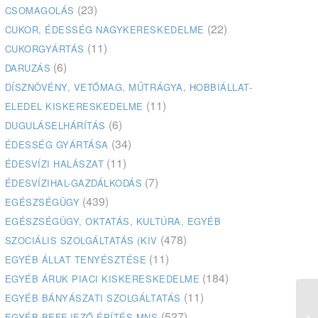
(23)
CSOMAGOLÁS
(22)
CUKOR, ÉDESSÉG NAGYKERESKEDELME
(11)
CUKORGYÁRTÁS
(6)
DARUZÁS
DÍSZNÖVÉNY, VETŐMAG, MŰTRÁGYA, HOBBIÁLLAT-
(11)
ELEDEL KISKERESKEDELME
(6)
DUGULÁSELHÁRÍTÁS
(34)
ÉDESSÉG GYÁRTÁSA
(11)
ÉDESVÍZI HALÁSZAT
(7)
ÉDESVÍZIHAL-GAZDÁLKODÁS
(439)
EGÉSZSÉGÜGY
EGÉSZSÉGÜGY, OKTATÁS, KULTÚRA, EGYÉB
(478)
SZOCIÁLIS SZOLGÁLTATÁS (KIV
(11)
EGYÉB ÁLLAT TENYÉSZTÉSE
(184)
EGYÉB ÁRUK PIACI KISKERESKEDELME
(11)
EGYÉB BÁNYÁSZATI SZOLGÁLTATÁS
(527)
EGYÉB BEFEJEZŐ ÉPÍTÉS MNS