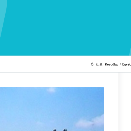
Ön itt áll:
Kezdőlap
/
Egyéb 