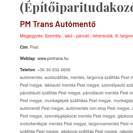
(Építőiparitudakoz
PM Trans Autómentő
Megjegyzés: Személy-, lakó-, páncél-, teherautók, ill. targo
Cím
: Pest
Weblap
:
www.pmtrans.hu
Telefon
: +36-30-932-6606
autómentés, autószállítás, mentés, targonca szállítás Pest
Pest megye, lakóautó mentés Pest megye, személyautó szá
páncélautó szállítás Pest megye, páncélautó mentés Pest m
Pest megye, munkagépek szállítása Pest megye, munkagé
autómentő Pest megye, autómentés non-stop Pest megye,
Pest megye, személygépkocsi mentés Pest megye, gépkocs
motorkerékpár mentés Pest megye, targoncamentés Pest m
szállítás Pest megye, gépkocsi szállítás Pest megye, rakodó