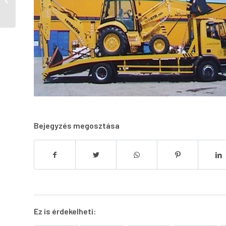
fémmegmunkálás (Építőiparituda...
Bejegyzés megosztása
Ez is érdekelheti: