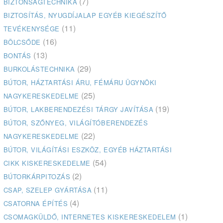
(7)
BIZTONSÁGTECHNIKA
BIZTOSÍTÁS, NYUGDÍJALAP EGYÉB KIEGÉSZÍTŐ
(11)
TEVÉKENYSÉGE
(16)
BÖLCSŐDE
(13)
BONTÁS
(29)
BURKOLÁSTECHNIKA
BÚTOR, HÁZTARTÁSI ÁRU, FÉMÁRU ÜGYNÖKI
(25)
NAGYKERESKEDELME
(19)
BÚTOR, LAKBERENDEZÉSI TÁRGY JAVÍTÁSA
BÚTOR, SZŐNYEG, VILÁGÍTÓBERENDEZÉS
(22)
NAGYKERESKEDELME
BÚTOR, VILÁGÍTÁSI ESZKÖZ, EGYÉB HÁZTARTÁSI
(54)
CIKK KISKERESKEDELME
(2)
BÚTORKÁRPITOZÁS
(11)
CSAP, SZELEP GYÁRTÁSA
(4)
CSATORNA ÉPÍTÉS
(1)
CSOMAGKÜLDŐ, INTERNETES KISKERESKEDELEM