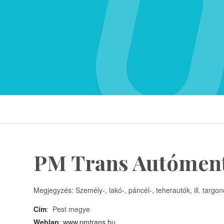
PM Trans Autómen
Megjegyzés: Személy-, lakó-, páncél-, teherautók, ill. targo
Cím
: Pest megye
Weblap
:
www.pmtrans.hu