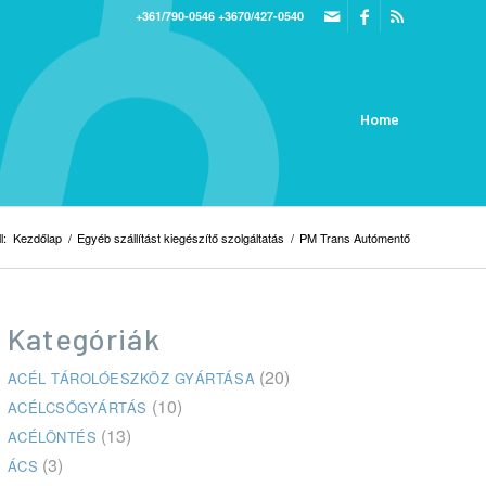
+361/790-0546
+3670/427-0540
Home
l:
Kezdőlap
/
Egyéb szállítást kiegészítő szolgáltatás
/
PM Trans Autómentő
Kategóriák
(20)
ACÉL TÁROLÓESZKÖZ GYÁRTÁSA
(10)
ACÉLCSŐGYÁRTÁS
(13)
ACÉLÖNTÉS
(3)
ÁCS