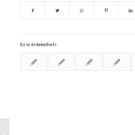
Ez is érdekelheti:
Újváros Téri Általános Iskola