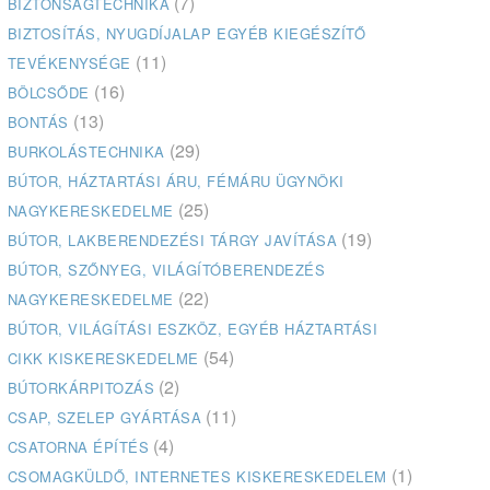
(7)
BIZTONSÁGTECHNIKA
BIZTOSÍTÁS, NYUGDÍJALAP EGYÉB KIEGÉSZÍTŐ
(11)
TEVÉKENYSÉGE
(16)
BÖLCSŐDE
(13)
BONTÁS
(29)
BURKOLÁSTECHNIKA
BÚTOR, HÁZTARTÁSI ÁRU, FÉMÁRU ÜGYNÖKI
(25)
NAGYKERESKEDELME
(19)
BÚTOR, LAKBERENDEZÉSI TÁRGY JAVÍTÁSA
BÚTOR, SZŐNYEG, VILÁGÍTÓBERENDEZÉS
(22)
NAGYKERESKEDELME
BÚTOR, VILÁGÍTÁSI ESZKÖZ, EGYÉB HÁZTARTÁSI
(54)
CIKK KISKERESKEDELME
(2)
BÚTORKÁRPITOZÁS
(11)
CSAP, SZELEP GYÁRTÁSA
(4)
CSATORNA ÉPÍTÉS
(1)
CSOMAGKÜLDŐ, INTERNETES KISKERESKEDELEM