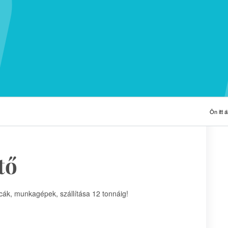
Ön itt ál
tő
ncák, munkagépek, szállítása 12 tonnáig!