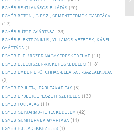
(20)
EGYÉB BENTLAKÁSOS ELLÁTÁS
EGYÉB BETON-, GIPSZ-, CEMENTTERMÉK GYÁRTÁSA
(12)
(33)
EGYÉB BÚTOR GYÁRTÁSA
EGYÉB ELEKTRONIKUS, VILLAMOS VEZETÉK, KÁBEL
(11)
GYÁRTÁSA
(11)
EGYÉB ÉLELMISZER NAGYKERESKEDELME
(118)
EGYÉB ÉLELMISZER-KISKERESKEDELEM
EGYÉB EMBERIERŐFORRÁS-ELLÁTÁS, -GAZDÁLKODÁS
(9)
(5)
EGYÉB ÉPÜLET-, IPARI TAKARÍTÁS
(139)
EGYÉB ÉPÜLETGÉPÉSZETI SZERELÉS
(11)
EGYÉB FOGLALÁS
(42)
EGYÉB GÉPJÁRMŰ-KERESKEDELEM
(11)
EGYÉB GUMITERMÉK GYÁRTÁSA
(1)
EGYÉB HULLADÉKKEZELÉS