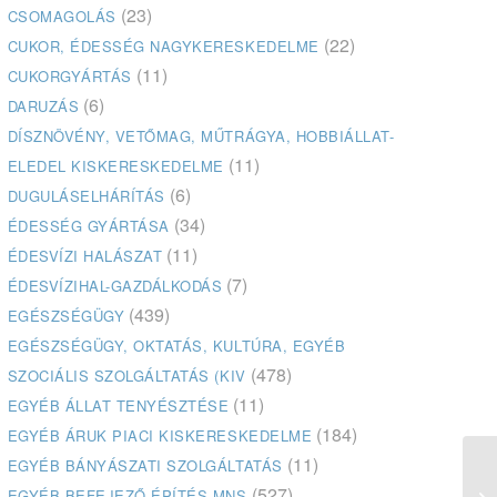
(23)
CSOMAGOLÁS
(22)
CUKOR, ÉDESSÉG NAGYKERESKEDELME
(11)
CUKORGYÁRTÁS
(6)
DARUZÁS
DÍSZNÖVÉNY, VETŐMAG, MŰTRÁGYA, HOBBIÁLLAT-
(11)
ELEDEL KISKERESKEDELME
(6)
DUGULÁSELHÁRÍTÁS
(34)
ÉDESSÉG GYÁRTÁSA
(11)
ÉDESVÍZI HALÁSZAT
(7)
ÉDESVÍZIHAL-GAZDÁLKODÁS
(439)
EGÉSZSÉGÜGY
EGÉSZSÉGÜGY, OKTATÁS, KULTÚRA, EGYÉB
(478)
SZOCIÁLIS SZOLGÁLTATÁS (KIV
(11)
EGYÉB ÁLLAT TENYÉSZTÉSE
(184)
EGYÉB ÁRUK PIACI KISKERESKEDELME
(11)
EGYÉB BÁNYÁSZATI SZOLGÁLTATÁS
(527)
EGYÉB BEFEJEZŐ ÉPÍTÉS MNS
Du