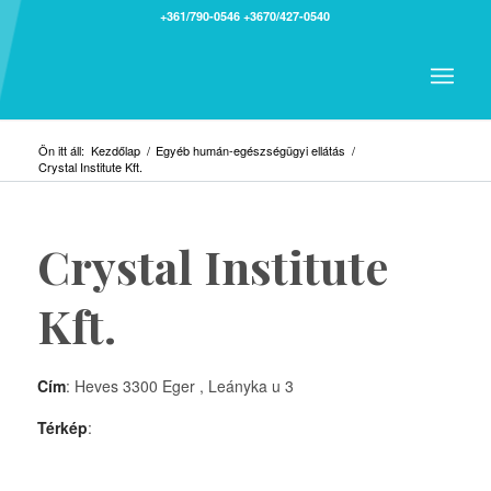
+361/790-0546
+3670/427-0540
Ön itt áll:
Kezdőlap
/
Egyéb humán-egészségügyi ellátás
/
Crystal Institute Kft.
Crystal Institute
Kft.
Cím
: Heves 3300 Eger , Leányka u 3
Térkép
: