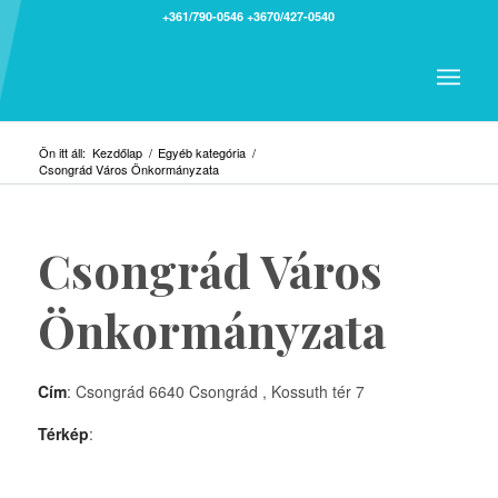
+361/790-0546
+3670/427-0540
Ön itt áll:
Kezdőlap
/
Egyéb kategória
/
Csongrád Város Önkormányzata
Csongrád Város
Önkormányzata
Cím
: Csongrád 6640 Csongrád , Kossuth tér 7
Térkép
: