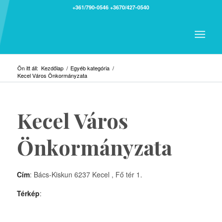
+361/790-0546
+3670/427-0540
Ön itt áll:
Kezdőlap
/
Egyéb kategória
/
Kecel Város Önkormányzata
Kecel Város
Önkormányzata
Cím
: Bács-Kiskun 6237 Kecel , Fő tér 1.
Térkép
: