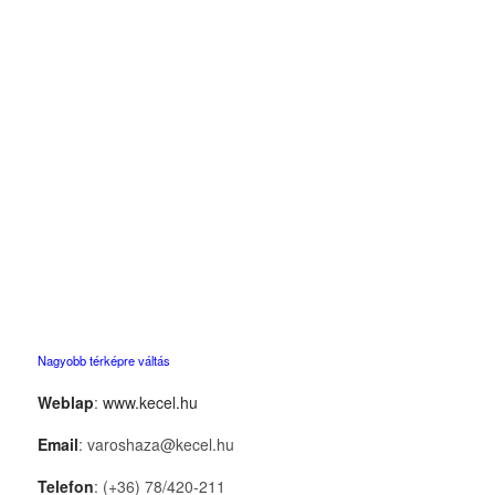
Nagyobb térképre váltás
Weblap
:
www.kecel.hu
Email
: varoshaza@kecel.hu
Telefon
: (+36) 78/420-211