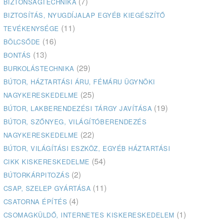
(7)
BIZTONSÁGTECHNIKA
BIZTOSÍTÁS, NYUGDÍJALAP EGYÉB KIEGÉSZÍTŐ
(11)
TEVÉKENYSÉGE
(16)
BÖLCSŐDE
(13)
BONTÁS
(29)
BURKOLÁSTECHNIKA
BÚTOR, HÁZTARTÁSI ÁRU, FÉMÁRU ÜGYNÖKI
(25)
NAGYKERESKEDELME
(19)
BÚTOR, LAKBERENDEZÉSI TÁRGY JAVÍTÁSA
BÚTOR, SZŐNYEG, VILÁGÍTÓBERENDEZÉS
(22)
NAGYKERESKEDELME
BÚTOR, VILÁGÍTÁSI ESZKÖZ, EGYÉB HÁZTARTÁSI
(54)
CIKK KISKERESKEDELME
(2)
BÚTORKÁRPITOZÁS
(11)
CSAP, SZELEP GYÁRTÁSA
(4)
CSATORNA ÉPÍTÉS
(1)
CSOMAGKÜLDŐ, INTERNETES KISKERESKEDELEM