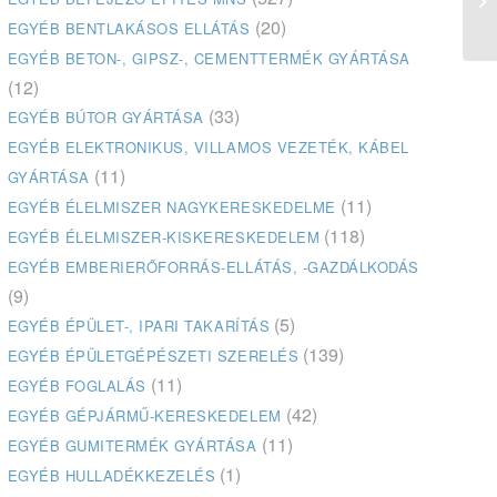
(20)
EGYÉB BENTLAKÁSOS ELLÁTÁS
EGYÉB BETON-, GIPSZ-, CEMENTTERMÉK GYÁRTÁSA
(12)
(33)
EGYÉB BÚTOR GYÁRTÁSA
EGYÉB ELEKTRONIKUS, VILLAMOS VEZETÉK, KÁBEL
(11)
GYÁRTÁSA
(11)
EGYÉB ÉLELMISZER NAGYKERESKEDELME
(118)
EGYÉB ÉLELMISZER-KISKERESKEDELEM
EGYÉB EMBERIERŐFORRÁS-ELLÁTÁS, -GAZDÁLKODÁS
(9)
(5)
EGYÉB ÉPÜLET-, IPARI TAKARÍTÁS
(139)
EGYÉB ÉPÜLETGÉPÉSZETI SZERELÉS
(11)
EGYÉB FOGLALÁS
(42)
EGYÉB GÉPJÁRMŰ-KERESKEDELEM
(11)
EGYÉB GUMITERMÉK GYÁRTÁSA
(1)
EGYÉB HULLADÉKKEZELÉS