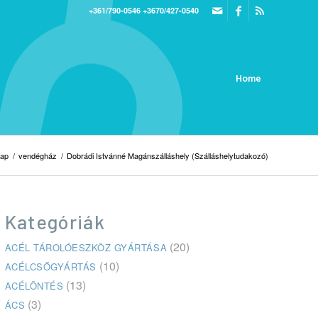
+361/790-0546
+3670/427-0540
Home
lap
/
vendégház
/
Dobrádi Istvánné Magánszálláshely (Szálláshelytudakozó)
Kategóriák
(20)
ACÉL TÁROLÓESZKÖZ GYÁRTÁSA
(10)
ACÉLCSŐGYÁRTÁS
(13)
ACÉLÖNTÉS
(3)
ÁCS