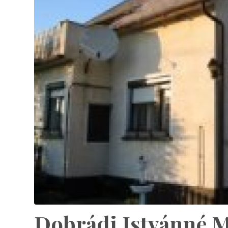
Dobrádi Istvánné M