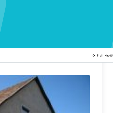
Ön itt áll:
Kezdő