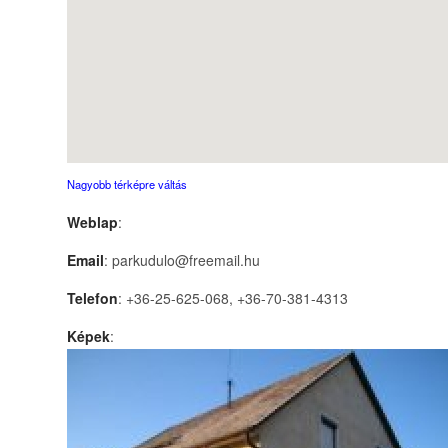
Nagyobb térképre váltás
Weblap
:
Email
: parkudulo@freemail.hu
Telefon
: +36-25-625-068, +36-70-381-4313
Képek
: