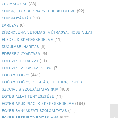
(23)
CSOMAGOLÁS
(22)
CUKOR, ÉDESSÉG NAGYKERESKEDELME
(11)
CUKORGYÁRTÁS
(6)
DARUZÁS
DÍSZNÖVÉNY, VETŐMAG, MŰTRÁGYA, HOBBIÁLLAT-
(11)
ELEDEL KISKERESKEDELME
(6)
DUGULÁSELHÁRÍTÁS
(34)
ÉDESSÉG GYÁRTÁSA
(11)
ÉDESVÍZI HALÁSZAT
(7)
ÉDESVÍZIHAL-GAZDÁLKODÁS
(441)
EGÉSZSÉGÜGY
EGÉSZSÉGÜGY, OKTATÁS, KULTÚRA, EGYÉB
(480)
SZOCIÁLIS SZOLGÁLTATÁS (KIV
(11)
EGYÉB ÁLLAT TENYÉSZTÉSE
(184)
EGYÉB ÁRUK PIACI KISKERESKEDELME
(11)
EGYÉB BÁNYÁSZATI SZOLGÁLTATÁS
(527)
EGYÉB BEFEJEZŐ ÉPÍTÉS MNS