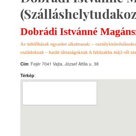
(Szálláshelytudakoz
Dobrádi Istvánné Magánsz
Az üdülőházak egyaránt alkalmasak: – osztálykirándulásokr
családoknak – baráti társaságoknak A faházakba máj1-től s
Cím
: Fejér 7041 Vajta, József Attila u. 38
Térkép
: