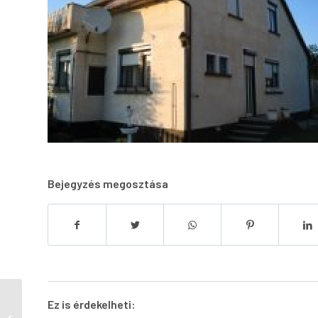
Bejegyzés megosztása
Ez is érdekelheti:
Öreg Prés Butikhotel Szállás szép