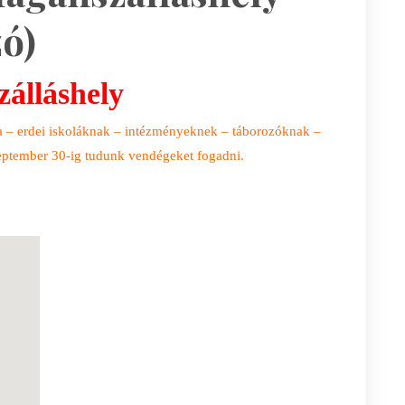
ó)
álláshely
a – erdei iskoláknak – intézményeknek – táborozóknak –
zeptember 30-ig tudunk vendégeket fogadni.