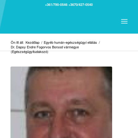
+361/790-0546
+3670/427-0540
Ön itt áll:
Kezdőlap
/
Egyéb humán-egészségügyi ellátás
/
Dr. Dapsy Endre Fogorvos Borsod vármegye
(Egészségügyitudakozó)