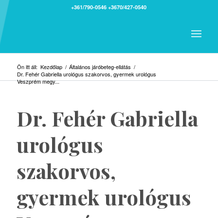
+361/790-0546
+3670/427-0540
Ön itt áll:
Kezdőlap
/
Általános járóbeteg-ellátás
/
Dr. Fehér Gabriella urológus szakorvos, gyermek urológus
Veszprém megy...
Dr. Fehér Gabriella
urológus
szakorvos,
gyermek urológus