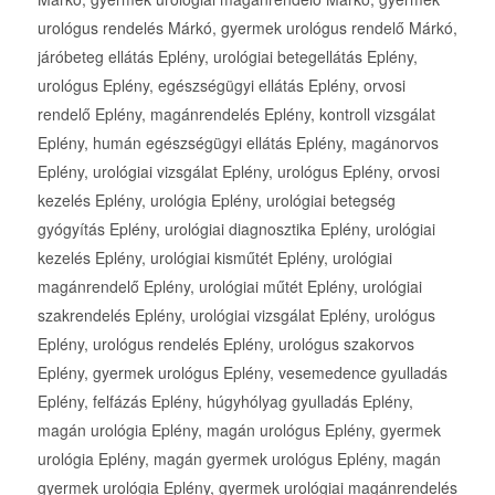
urológus rendelés Márkó, gyermek urológus rendelő Márkó,
járóbeteg ellátás Eplény, urológiai betegellátás Eplény,
urológus Eplény, egészségügyi ellátás Eplény, orvosi
rendelő Eplény, magánrendelés Eplény, kontroll vizsgálat
Eplény, humán egészségügyi ellátás Eplény, magánorvos
Eplény, urológiai vizsgálat Eplény, urológus Eplény, orvosi
kezelés Eplény, urológia Eplény, urológiai betegség
gyógyítás Eplény, urológiai diagnosztika Eplény, urológiai
kezelés Eplény, urológiai kisműtét Eplény, urológiai
magánrendelő Eplény, urológiai műtét Eplény, urológiai
szakrendelés Eplény, urológiai vizsgálat Eplény, urológus
Eplény, urológus rendelés Eplény, urológus szakorvos
Eplény, gyermek urológus Eplény, vesemedence gyulladás
Eplény, felfázás Eplény, húgyhólyag gyulladás Eplény,
magán urológia Eplény, magán urológus Eplény, gyermek
urológia Eplény, magán gyermek urológus Eplény, magán
gyermek urológia Eplény, gyermek urológiai magánrendelés