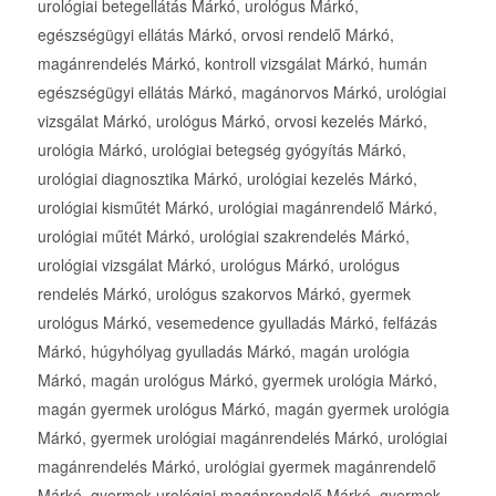
urológiai betegellátás Márkó, urológus Márkó,
egészségügyi ellátás Márkó, orvosi rendelő Márkó,
magánrendelés Márkó, kontroll vizsgálat Márkó, humán
egészségügyi ellátás Márkó, magánorvos Márkó, urológiai
vizsgálat Márkó, urológus Márkó, orvosi kezelés Márkó,
urológia Márkó, urológiai betegség gyógyítás Márkó,
urológiai diagnosztika Márkó, urológiai kezelés Márkó,
urológiai kisműtét Márkó, urológiai magánrendelő Márkó,
urológiai műtét Márkó, urológiai szakrendelés Márkó,
urológiai vizsgálat Márkó, urológus Márkó, urológus
rendelés Márkó, urológus szakorvos Márkó, gyermek
urológus Márkó, vesemedence gyulladás Márkó, felfázás
Márkó, húgyhólyag gyulladás Márkó, magán urológia
Márkó, magán urológus Márkó, gyermek urológia Márkó,
magán gyermek urológus Márkó, magán gyermek urológia
Márkó, gyermek urológiai magánrendelés Márkó, urológiai
magánrendelés Márkó, urológiai gyermek magánrendelő
Márkó, gyermek urológiai magánrendelő Márkó, gyermek