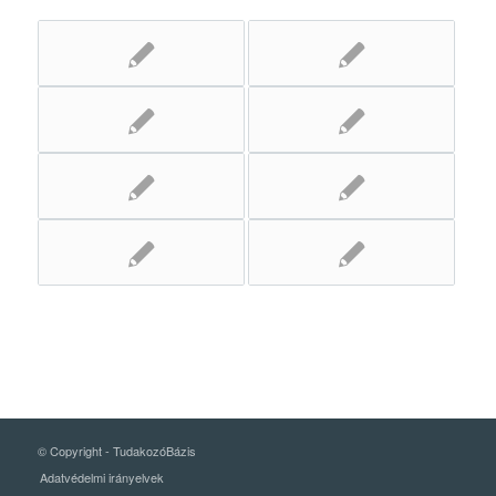
© Copyright -
TudakozóBázis
Adatvédelmi irányelvek