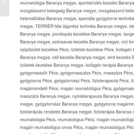
reumatológia Baranya megye, sportsérülés kezelés Baranya 
üzemorvos
(Egészségügyitudako...
mozgásszervi betegség Baranya megye, mozgásszervi bete
helyreállítása Baranya megye, speciális gyógytorna techn
megye, TERRIER féle lágyrész technika Baranya megye, ide
Baranya megye, porckopás kezelése Baranya megye, tangen
Baranya megye, szénsavas kezelés Baranya megye, vízi torn
csípőizület kezelése Pécs, izületek kezelése Pécs, kollagén t
Baranya megye, váll kezelés Baranya megye, térd kezelés 
izületek kezelése Baranya megye, kollagén terápia Baranya
gyógymasszőr Pécs, gyógymasszázs Pécs, masszázs Pécs, 
gyógytorna Pécs, gyógytornász Pécs, fizioterapeuta Pécs, fi
magánrendelő Pécs, magán reumatológus Pécs, gyógymas
masszázs Baranya megye, nyirokterapeuta Baranya megye
megye, gyógytornász Baranya megye, gyógytorna magánren
fizioterápiás rendelés Baranya megye, fizioterápia Baran
reumatológia Pécs, reumatológus Pécs, magán reumatológia
magán reumatológus orvos Pécs, magán reumatológus Pécs,