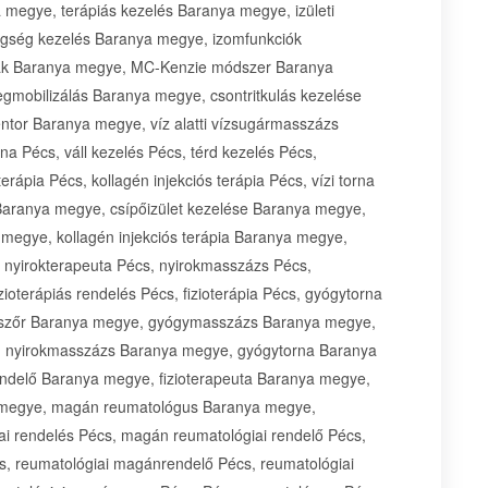
megye, terápiás kezelés Baranya megye, izületi
gség kezelés Baranya megye, izomfunkciók
ikák Baranya megye, MC-Kenzie módszer Baranya
gmobilizálás Baranya megye, csontritkulás kezelése
tor Baranya megye, víz alatti vízsugármasszázs
a Pécs, váll kezelés Pécs, térd kezelés Pécs,
erápia Pécs, kollagén injekciós terápia Pécs, vízi torna
Baranya megye, csípőizület kezelése Baranya megye,
 megye, kollagén injekciós terápia Baranya megye,
nyirokterapeuta Pécs, nyirokmasszázs Pécs,
zioterápiás rendelés Pécs, fizioterápia Pécs, gyógytorna
szőr Baranya megye, gyógymasszázs Baranya megye,
, nyirokmasszázs Baranya megye, gyógytorna Baranya
delő Baranya megye, fizioterapeuta Baranya megye,
ya megye, magán reumatológus Baranya megye,
i rendelés Pécs, magán reumatológiai rendelő Pécs,
 reumatológiai magánrendelő Pécs, reumatológiai