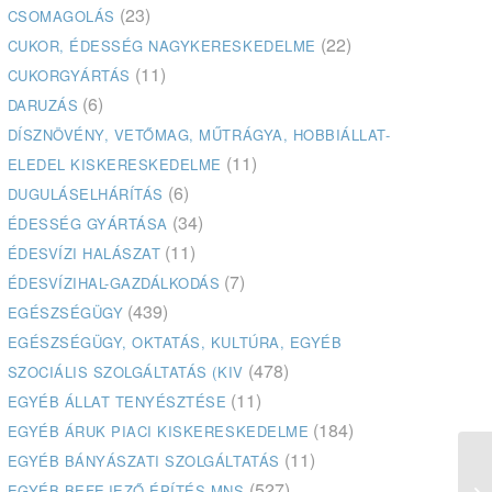
(23)
CSOMAGOLÁS
(22)
CUKOR, ÉDESSÉG NAGYKERESKEDELME
(11)
CUKORGYÁRTÁS
(6)
DARUZÁS
DÍSZNÖVÉNY, VETŐMAG, MŰTRÁGYA, HOBBIÁLLAT-
(11)
ELEDEL KISKERESKEDELME
(6)
DUGULÁSELHÁRÍTÁS
(34)
ÉDESSÉG GYÁRTÁSA
(11)
ÉDESVÍZI HALÁSZAT
(7)
ÉDESVÍZIHAL-GAZDÁLKODÁS
(439)
EGÉSZSÉGÜGY
EGÉSZSÉGÜGY, OKTATÁS, KULTÚRA, EGYÉB
(478)
SZOCIÁLIS SZOLGÁLTATÁS (KIV
(11)
EGYÉB ÁLLAT TENYÉSZTÉSE
(184)
EGYÉB ÁRUK PIACI KISKERESKEDELME
(11)
EGYÉB BÁNYÁSZATI SZOLGÁLTATÁS
(527)
EGYÉB BEFEJEZŐ ÉPÍTÉS MNS