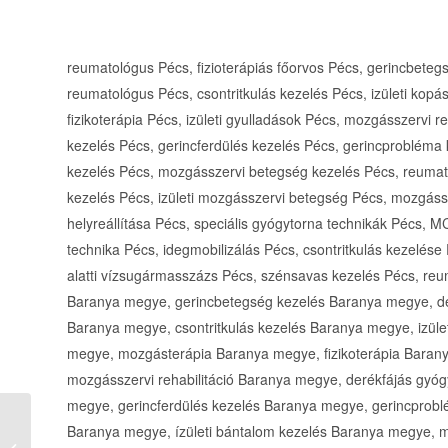
reumatológus Pécs, fizioterápiás főorvos Pécs, gerincbeteg
reumatológus Pécs, csontritkulás kezelés Pécs, izületi kopá
fizikoterápia Pécs, izületi gyulladások Pécs, mozgásszervi r
kezelés Pécs, gerincferdülés kezelés Pécs, gerincprobléma 
kezelés Pécs, mozgásszervi betegség kezelés Pécs, reumato
kezelés Pécs, izületi mozgásszervi betegség Pécs, mozgáss
helyreállítása Pécs, speciális gyógytorna technikák Pécs,
technika Pécs, idegmobilizálás Pécs, csontritkulás kezelése
alatti vízsugármasszázs Pécs, szénsavas kezelés Pécs, reu
Baranya megye, gerincbetegség kezelés Baranya megye, d
Baranya megye, csontritkulás kezelés Baranya megye, izüle
megye, mozgásterápia Baranya megye, fizikoterápia Barany
mozgásszervi rehabilitáció Baranya megye, derékfájás gyó
megye, gerincferdülés kezelés Baranya megye, gerincprobl
Dr. Halász József
Baranya megye, ízületi bántalom kezelés Baranya megye, 
Homeopata háziorvos,