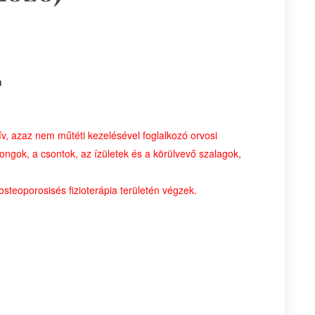
m
, azaz nem műtéti kezelésével foglalkozó orvosi
ongok, a csontok, az ízületek és a körülvevő szalagok,
eoporosisés fizioterápia területén végzek.