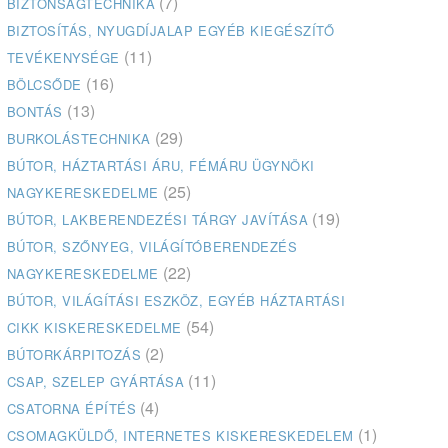
(7)
BIZTONSÁGTECHNIKA
BIZTOSÍTÁS, NYUGDÍJALAP EGYÉB KIEGÉSZÍTŐ
(11)
TEVÉKENYSÉGE
(16)
BÖLCSŐDE
(13)
BONTÁS
(29)
BURKOLÁSTECHNIKA
BÚTOR, HÁZTARTÁSI ÁRU, FÉMÁRU ÜGYNÖKI
(25)
NAGYKERESKEDELME
(19)
BÚTOR, LAKBERENDEZÉSI TÁRGY JAVÍTÁSA
BÚTOR, SZŐNYEG, VILÁGÍTÓBERENDEZÉS
(22)
NAGYKERESKEDELME
BÚTOR, VILÁGÍTÁSI ESZKÖZ, EGYÉB HÁZTARTÁSI
(54)
CIKK KISKERESKEDELME
(2)
BÚTORKÁRPITOZÁS
(11)
CSAP, SZELEP GYÁRTÁSA
(4)
CSATORNA ÉPÍTÉS
(1)
CSOMAGKÜLDŐ, INTERNETES KISKERESKEDELEM