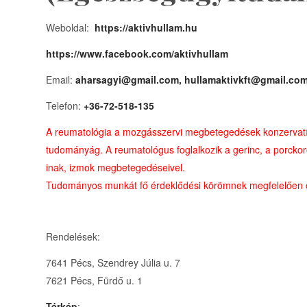
Weboldal:
https://aktivhullam.hu
https://www.facebook.com/aktivhullam
Email:
aharsagyi@gmail.com, hullamaktivkft@gmail.co
Telefon:
+36-72-518-135
A reumatológia a mozgásszervi megbetegedések konzervatív
tudományág. A reumatológus foglalkozik a gerinc, a porckor
inak, izmok megbetegedéseivel.
Tudományos munkát fő érdeklődési körömnek megfelelően ost
Rendelések:
7641 Pécs, Szendrey Júlia u. 7
7621 Pécs, Fürdő u. 1
Térkép
: