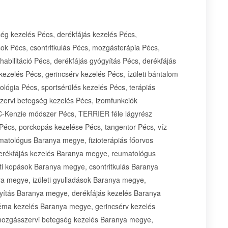
ség kezelés Pécs, derékfájás kezelés Pécs,
sok Pécs, csontritkulás Pécs, mozgásterápia Pécs,
ehabilitáció Pécs, derékfájás gyógyítás Pécs, derékfájás
kezelés Pécs, gerincsérv kezelés Pécs, ízületi bántalom
lógia Pécs, sportsérülés kezelés Pécs, terápiás
zervi betegség kezelés Pécs, izomfunkciók
 MC-Kenzie módszer Pécs, TERRIER féle lágyrész
 Pécs, porckopás kezelése Pécs, tangentor Pécs, víz
matológus Baranya megye, fizioterápiás főorvos
erékfájás kezelés Baranya megye, reumatológus
ti kopások Baranya megye, csontritkulás Baranya
a megye, izületi gyulladások Baranya megye,
gyítás Baranya megye, derékfájás kezelés Baranya
éma kezelés Baranya megye, gerincsérv kezelés
mozgásszervi betegség kezelés Baranya megye,