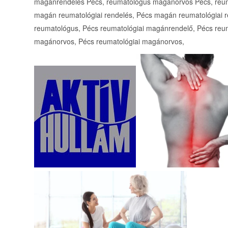
magánrendelés Pécs, reumatológus magánorvos Pécs, reum
magán reumatológiai rendelés, Pécs magán reumatológiai 
reumatológus, Pécs reumatológiai magánrendelő, Pécs reu
magánorvos, Pécs reumatológiai magánorvos,