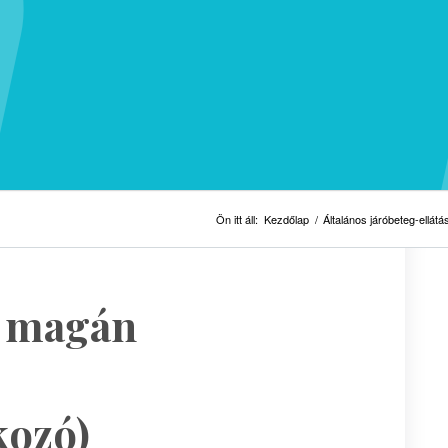
Ön itt áll:
Kezdőlap
/
Általános járóbeteg-ellátá
s magán
kozó)