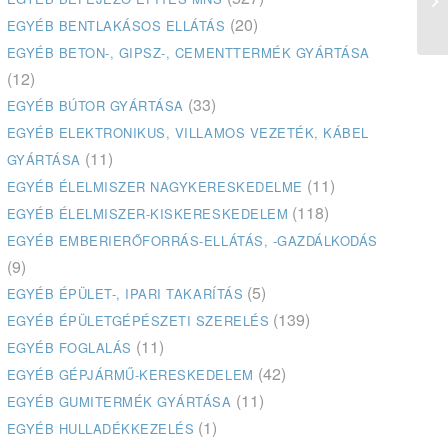
(20)
EGYÉB BENTLAKÁSOS ELLÁTÁS
EGYÉB BETON-, GIPSZ-, CEMENTTERMÉK GYÁRTÁSA
(12)
(33)
EGYÉB BÚTOR GYÁRTÁSA
EGYÉB ELEKTRONIKUS, VILLAMOS VEZETÉK, KÁBEL
(11)
GYÁRTÁSA
(11)
EGYÉB ÉLELMISZER NAGYKERESKEDELME
(118)
EGYÉB ÉLELMISZER-KISKERESKEDELEM
EGYÉB EMBERIERŐFORRÁS-ELLÁTÁS, -GAZDÁLKODÁS
(9)
(5)
EGYÉB ÉPÜLET-, IPARI TAKARÍTÁS
(139)
EGYÉB ÉPÜLETGÉPÉSZETI SZERELÉS
(11)
EGYÉB FOGLALÁS
(42)
EGYÉB GÉPJÁRMŰ-KERESKEDELEM
(11)
EGYÉB GUMITERMÉK GYÁRTÁSA
(1)
EGYÉB HULLADÉKKEZELÉS