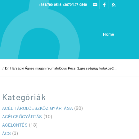
+361/790-0546
+3670/427-0540
Home
s
/
Dr. Hárságyi Ágnes magán reumatológus Pécs (Egészségügyitudakozó)...
Kategóriák
(20)
ACÉL TÁROLÓESZKÖZ GYÁRTÁSA
(10)
ACÉLCSŐGYÁRTÁS
(13)
ACÉLÖNTÉS
(3)
ÁCS