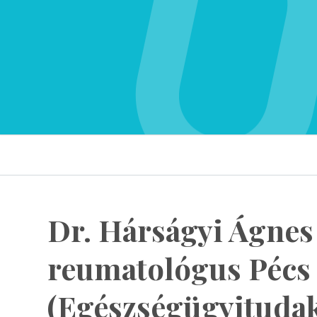
Dr. Hárságyi Ágne
reumatológus Pécs
(Egészségügyituda