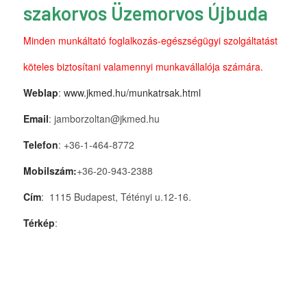
szakorvos Üzemorvos Újbuda
Minden munkáltató foglalkozás-egészségügyi szolgáltatást
köteles biztosítani valamennyi munkavállalója számára.
Weblap
:
www.jkmed.hu/munkatrsak.html
Email
: jamborzoltan@jkmed.hu
Telefon
: +36-1-464-8772
Mobilszám:
+36-20-943-2388
Cím
: 1115 Budapest, Tétényi u.12-16.
Térkép
: