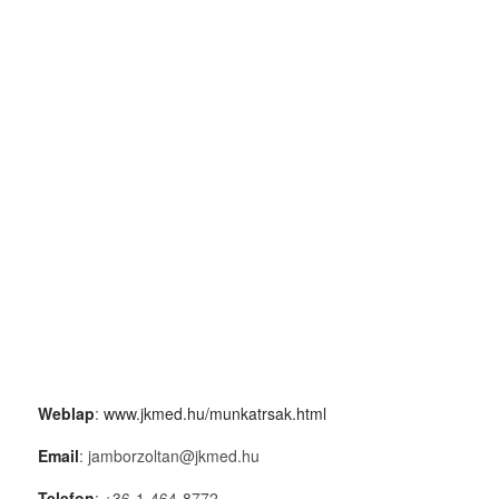
Weblap
:
www.jkmed.hu/munkatrsak.html
Email
: jamborzoltan@jkmed.hu
Telefon
: +36-1-464-8772