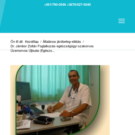
+361/790-0546
+3670/427-0540
Ön itt áll:
Kezdőlap
/
Általános járóbeteg-ellátás
/
Dr. Jámbor Zoltán Foglalkozás-egészségügyi szakorvos
Üzemorvos Újbuda (Egészs...