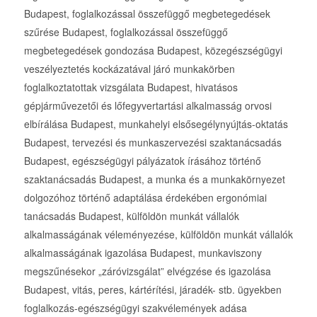
Budapest, foglalkozással összefüggő megbetegedések
szűrése Budapest, foglalkozással összefüggő
megbetegedések gondozása Budapest, közegészségügyi
veszélyeztetés kockázatával járó munkakörben
foglalkoztatottak vizsgálata Budapest, hivatásos
gépjárművezetői és lőfegyvertartási alkalmasság orvosi
elbírálása Budapest, munkahelyi elsősegélynyújtás-oktatás
Budapest, tervezési és munkaszervezési szaktanácsadás
Budapest, egészségügyi pályázatok írásához történő
szaktanácsadás Budapest, a munka és a munkakörnyezet
dolgozóhoz történő adaptálása érdekében ergonómiai
tanácsadás Budapest, külföldön munkát vállalók
alkalmasságának véleményezése, külföldön munkát vállalók
alkalmasságának igazolása Budapest, munkaviszony
megszűnésekor „záróvizsgálat” elvégzése és igazolása
Budapest, vitás, peres, kártérítési, járadék- stb. ügyekben
foglalkozás-egészségügyi szakvélemények adása