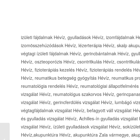
izületi fájdalmak Hévíz, gyulladások Hévíz, izomfájdalmak H
izomösszehúzódások Hévíz, lézerterápia Hévíz, skalp aku
végtagi ízületi fájdalmak Hévíz, gerincbántalmak Hévíz, gyu
Hévíz, oszteoporózis Hévíz, csontritkulás Hévíz, csontritkulá
Hévíz, fizioterápiás kezelés Hévíz, fizioterápiás rendelés 
Hévíz, reumatikus betegség gyógyítás Hévíz, reumatikus p
reumatológia rendelés Hévíz, reumatológiai állapotfelmérés
vizsgálat Hévíz, reumatológus szakorvos Hévíz, gerincpanas
vizsgálat Hévíz, gerincferdülés vizsgálat Hévíz, lumbágó viz
végtagfájdalmak vizsgálat Hévíz, befagyott váll vizsgálat Hé
és gyulladás vizsgálat Hévíz, Achilles-ín gyulladás vizsgálat
vizsgálat Hévíz, ízületi gyulladások vizsgálat Hévíz, sokízület
Hévíz,akupunktúra Hévíz, akupunktúra Zala vármegye, akup
Pigál Panzió Badacsonyörs