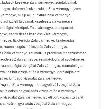
gyulladások kezelése Zala vármegye, izomfájdalmak
rmegye, deformálások kezelése Zala vármegye, izom
a vármegye, skalp akupunktúra Zala vármegye,
agi ízületi fájdalmak kezelése Zala vármegye,
atológiai kórképek Zala vármegye, osteoporosis
gye, csontritkulás kezelése Zala vármegye,
rmegye, fizioterápia Zala vármegye, fizioterápiás
ye, reuma kiegészítő kezelés Zala vármegye,
tás Zala vármegye, reumatikus probléma megszüntetése
rendelés Zala vármegye, reumatológiai állapotfelmérés
 reumatológiai vizsgálat Zala vármegye, reumatológus
yak és hát vizsgálat Zala vármegye, derékfájdalom
megye, lumbágó vizsgálat Zala vármegye,
sgálat Zala vármegye, befagyott váll vizsgálat Zala
ök fájdalom és gyulladás vizsgálat Zala vármegye,
k vizsgálat Zala vármegye, ízületi porckopás vizsgálat
, sokízületi gyulladás vizsgálat Zala vármegye,