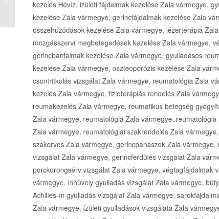
kezelés Hévíz, izületi fájdalmak kezelése Zala vármegye, 
(Szálláshelytudakozó)
kezelése Zala vármegye, gerincfájdalmak kezelése Zala vá
összehúzódások kezelése Zala vármegye, lézerterápia Zal
mozgásszervi megbetegedések kezelése Zala vármegye, végt
gerincbántalmak kezelése Zala vármegye, gyulladásos reum
kezelése Zala vármegye, oszteoporózis kezelése Zala várme
csontritkulás vizsgálat Zala vármegye, reumatológia Zala vá
kezelés Zala vármegye, fizioterápiás rendelés Zala vármeg
reumakezelés Zala vármegye, reumatikus betegség gyógyí
Zala vármegye, reumatológia Zala vármegye, reumatológia 
Zala vármegye, reumatológiai szakrendelés Zala vármegye,
szakorvos Zala vármegye, gerincpanaszok Zala vármegye, n
vizsgálat Zala vármegye, gerincferdülés vizsgálat Zala vár
porckorongsérv vizsgálat Zala vármegye, végtagfájdalmak viz
vármegye, ínhüvely gyulladás vizsgálat Zala vármegye, büty
Achilles-ín gyulladás vizsgálat Zala vármegye, sarokfájdalma
Zala vármegye, ízületi gyulladások vizsgálata Zala vármegye