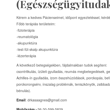
(Egészségügyituda
Kérem a kedves Pácienseimet, időpont egyeztetéssel, kérdé
Főbb terápiás területeim:
-fizioterápia
-reumatológia
-akupunktúra
-test-fül-skalp akupunktúra
-lézerterápia
A következő betegségekben, fájdalmakban tudok segíteni:
csontritkulás, ízületi gyulladás, reumás megbetegedések, g
Achilles-ín gyulladás, izom összehúzódások, porckopás, befa
porckorongsérv, ínszalag problémák, teniszkönyök, zsibbadá
bénulás).
Email
: drkasaagnes@gmail.com
Mobilszám:
+36-30-599-5829