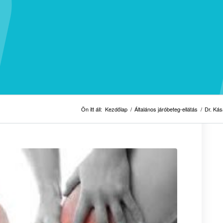
Ön itt áll:
Kezdőlap
/
Általános járóbeteg-ellátás
/
Dr. Kás