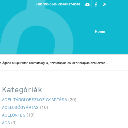
+361/790-0546
+3670/427-0540
Home
a Ágnes akupunktőr, reumatológus, fizioterápiás és lézerterápiás szakorvos...
Kategóriák
(20)
ACÉL TÁROLÓESZKÖZ GYÁRTÁSA
(10)
ACÉLCSŐGYÁRTÁS
(13)
ACÉLÖNTÉS
(3)
ÁCS