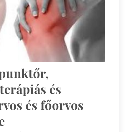
punktőr,
terápiás és
rvos és főorvos
e