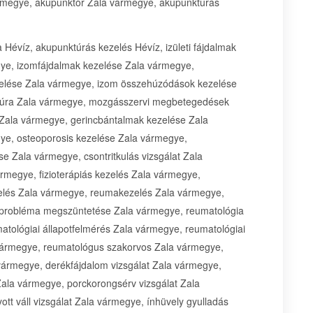
ármegye, akupunktőr Zala vármegye, akupunktúrás
Hévíz, akupunktúrás kezelés Hévíz, izületi fájdalmak
ye, izomfájdalmak kezelése Zala vármegye,
zelése Zala vármegye, izom összehúzódások kezelése
ktúra Zala vármegye, mozgásszervi megbetegedések
e Zala vármegye, gerincbántalmak kezelése Zala
ye, osteoporosis kezelése Zala vármegye,
e Zala vármegye, csontritkulás vizsgálat Zala
rmegye, fizioterápiás kezelés Zala vármegye,
ezelés Zala vármegye, reumakezelés Zala vármegye,
 probléma megszüntetése Zala vármegye, reumatológia
tológiai állapotfelmérés Zala vármegye, reumatológiai
 vármegye, reumatológus szakorvos Zala vármegye,
vármegye, derékfájdalom vizsgálat Zala vármegye,
Zala vármegye, porckorongsérv vizsgálat Zala
tt váll vizsgálat Zala vármegye, ínhüvely gyulladás