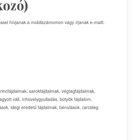
kozó)
ssel hívjanak a mobilszámomon vagy írjanak e-mailt.
erincfájdalmak, sarokfájdalmak, végtagfájdalmak,
gyott váll, ínhüvelygyulladás, bütyök fájdalom,
sok, idegi eredetű fájdalmak, bénulások, (arcideg