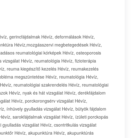
évíz, gerincfájdalmak Hévíz, deformálások Hévíz,
punktúra Hévíz,mozgásszervi megbetegedések Hévíz,
lladásos reumatológiai kórképek Hévíz, osteoporosis
s vizsgálat Hévíz, reumatológia Hévíz, fizioterápia
Hévíz, reuma kiegészítő kezelés Hévíz, reumakezelés
robléma megszüntetése Hévíz, reumatológia Hévíz,
 Hévíz, reumatológiai szakrendelés Hévíz, reumatológiai
zok Hévíz, nyak és hát vizsgálat Hévíz, derékfájdalom
sgálat Hévíz, porckorongsérv vizsgálat Hévíz,
víz, ínhüvely gyulladás vizsgálat Hévíz, bütyök fájdalom
 Hévíz, sarokfájdalmak vizsgálat Hévíz, ízületi porckopás
i gyulladás vizsgálat Hévíz, csontritkulás vizsgálat
unktőr Hévíz, akupunktúra Hévíz, akupunktúrás