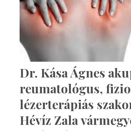
Dr. Kása Ágnes aku
reumatológus, fizio
lézerterápiás szako
Hévíz Zala vármegy