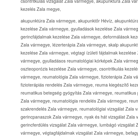
csontritkulás vizsgálat Zala vármegye, akupunktúra Zala v
kezelés Zala megye,
akupunktúra Zala vármegye, akupunktőr Hévíz, akupunktúra 
kezelése Zala vármegye, gyulladások kezelése Zala vármeg
gerincfájdalmak kezelése Zala vármegye, deformálások ke
Zala vármegye, lézerterápia Zala vármegye, skalp akupun
kezelése Zala vármegye, végtagi ízületi fájdalmak kezelés
vármegye, gyulladásos reumatológiai kórképek Zala vármeg
oszteoporózis kezelése Zala vármegye, csontritkulás kezelés
vármegye, reumatológia Zala vármegye, fizioterápia Zala vá
fizioterápiás rendelés Zala vármegye, reuma kiegészítő k
reumatikus betegség gyógyítás Zala vármegye, reumatikus
Zala vármegye, reumatológia rendelés Zala vármegye, reuma
szakrendelés Zala vármegye, reumatológiai vizsgálat Zala
gerincpanaszok Zala vármegye, nyak és hát vizsgálat Zala 
gerincferdülés vizsgálat Zala vármegye, lumbágó vizsgálat 
vármegye, végtagfájdalmak vizsgálat Zala vármegye, befagyo