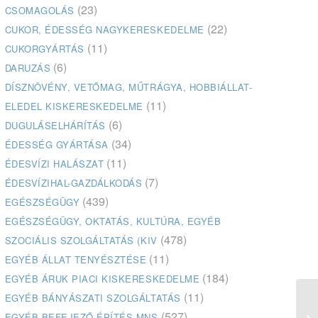
(23)
CSOMAGOLÁS
(22)
CUKOR, ÉDESSÉG NAGYKERESKEDELME
(11)
CUKORGYÁRTÁS
(6)
DARUZÁS
DÍSZNÖVÉNY, VETŐMAG, MŰTRÁGYA, HOBBIÁLLAT-
(11)
ELEDEL KISKERESKEDELME
(6)
DUGULÁSELHÁRÍTÁS
(34)
ÉDESSÉG GYÁRTÁSA
(11)
ÉDESVÍZI HALÁSZAT
(7)
ÉDESVÍZIHAL-GAZDÁLKODÁS
(439)
EGÉSZSÉGÜGY
EGÉSZSÉGÜGY, OKTATÁS, KULTÚRA, EGYÉB
(478)
SZOCIÁLIS SZOLGÁLTATÁS (KIV
(11)
EGYÉB ÁLLAT TENYÉSZTÉSE
(184)
EGYÉB ÁRUK PIACI KISKERESKEDELME
(11)
EGYÉB BÁNYÁSZATI SZOLGÁLTATÁS
Vi
(527)
EGYÉB BEFEJEZŐ ÉPÍTÉS MNS