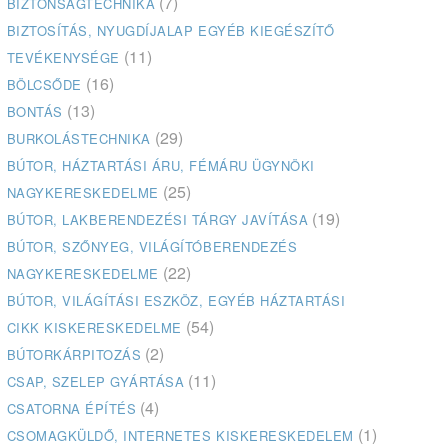
(7)
BIZTONSÁGTECHNIKA
BIZTOSÍTÁS, NYUGDÍJALAP EGYÉB KIEGÉSZÍTŐ
(11)
TEVÉKENYSÉGE
(16)
BÖLCSŐDE
(13)
BONTÁS
(29)
BURKOLÁSTECHNIKA
BÚTOR, HÁZTARTÁSI ÁRU, FÉMÁRU ÜGYNÖKI
(25)
NAGYKERESKEDELME
(19)
BÚTOR, LAKBERENDEZÉSI TÁRGY JAVÍTÁSA
BÚTOR, SZŐNYEG, VILÁGÍTÓBERENDEZÉS
(22)
NAGYKERESKEDELME
BÚTOR, VILÁGÍTÁSI ESZKÖZ, EGYÉB HÁZTARTÁSI
(54)
CIKK KISKERESKEDELME
(2)
BÚTORKÁRPITOZÁS
(11)
CSAP, SZELEP GYÁRTÁSA
(4)
CSATORNA ÉPÍTÉS
(1)
CSOMAGKÜLDŐ, INTERNETES KISKERESKEDELEM