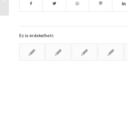
reumatológus,
fizioterápiás és
lézerterápiás...
Ez is érdekelheti: