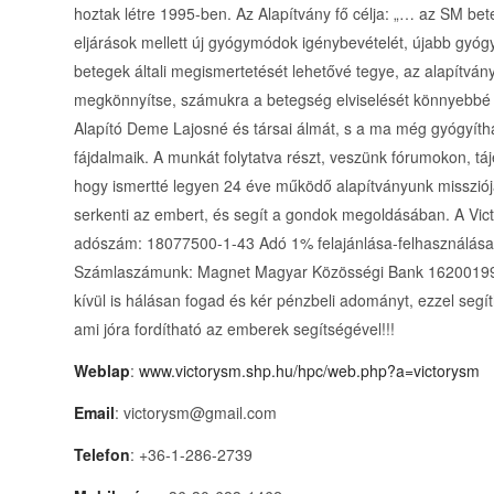
hoztak létre 1995-ben. Az Alapítvány fő célja: „… az SM be
eljárások mellett új gyógymódok igénybevételét, újabb gyóg
betegek általi megismertetését lehetővé tegye, az alapítv
megkönnyítse, számukra a betegség elviselését könnyebbé 
Alapító Deme Lajosné és társai álmát, s a ma még gyógyít
fájdalmaik. A munkát folytatva részt, veszünk fórumokon, 
hogy ismertté legyen 24 éve működő alapítványunk missziója
serkenti az embert, és segít a gondok megoldásában. A Vic
adószám: 18077500-1-43 Adó 1% felajánlása-felhasználása 
Számlaszámunk: Magnet Magyar Közösségi Bank 16200199-
kívül is hálásan fogad és kér pénzbeli adományt, ezzel seg
ami jóra fordítható az emberek segítségével!!!
Weblap
:
www.victorysm.shp.hu/hpc/web.php?a=victorysm
Email
: victorysm@gmail.com
Telefon
: +36-1-286-2739