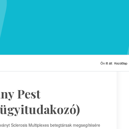
Ön itt áll:
Kezdőlap
ány Pest
ügyitudakozó)
ványt Sclerosis Multiplexes betegtársak megsegítésére