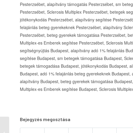
Pesterzsébet, alapítvány támogatás Pesterzsébet, sm bete
Pesterzsébet, Sclerosis Multiplex Pesterzsébet, betegek s
jótékonykodás Pesterzsébet, alapítvány segítése Pesterzsé
felajánlás beteg gyerekeknek Pesterzsébet, alapítvány Scle
Pesterzsébet, beteg gyerekek támogatása Pesterzsébet, be
Multiplex-es Emberek segítése Pesterzsébet, Sclerosis Mult
segítségnyújtás Budapest, alapítvány adó 1% felajánlás Bu
segítése Budapest, sm betegek támogatása Budapest, Scler
betegek támogadása Budapest, jótékonykodás Budapest, al
Budapest, adó 1% felajánlás beteg gyerekeknek Budapest, a
alapítvány Budapest, beteg gyerekek támogatása Budapest
Multiplex-es Emberek segítése Budapest, Sclerosis Multipl
Bejegyzés megosztása
Dr. Kása Ágnes
akupunktőr,