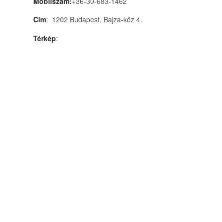
Mobilszám:
+36-30-683-1462
Cím
: 1202 Budapest, Bajza-köz 4.
Térkép
: