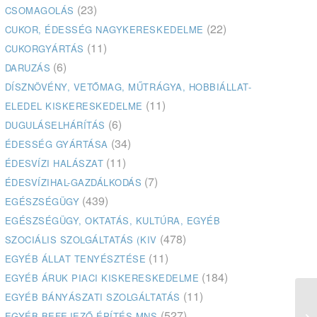
(23)
CSOMAGOLÁS
(22)
CUKOR, ÉDESSÉG NAGYKERESKEDELME
(11)
CUKORGYÁRTÁS
(6)
DARUZÁS
DÍSZNÖVÉNY, VETŐMAG, MŰTRÁGYA, HOBBIÁLLAT-
(11)
ELEDEL KISKERESKEDELME
(6)
DUGULÁSELHÁRÍTÁS
(34)
ÉDESSÉG GYÁRTÁSA
(11)
ÉDESVÍZI HALÁSZAT
(7)
ÉDESVÍZIHAL-GAZDÁLKODÁS
(439)
EGÉSZSÉGÜGY
EGÉSZSÉGÜGY, OKTATÁS, KULTÚRA, EGYÉB
(478)
SZOCIÁLIS SZOLGÁLTATÁS (KIV
(11)
EGYÉB ÁLLAT TENYÉSZTÉSE
(184)
EGYÉB ÁRUK PIACI KISKERESKEDELME
(11)
EGYÉB BÁNYÁSZATI SZOLGÁLTATÁS
Bá
(527)
EGYÉB BEFEJEZŐ ÉPÍTÉS MNS