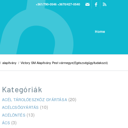
+361/790-0546
+3670/427-0540
Home
/
alapítvány
/
Victory SM Alapítvány Pest vármegye(Egészségügyitudakozó)
Kategóriák
(20)
ACÉL TÁROLÓESZKÖZ GYÁRTÁSA
(10)
ACÉLCSŐGYÁRTÁS
(13)
ACÉLÖNTÉS
(3)
ÁCS