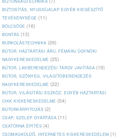
(7)
BIZTONSÁGTECHNIKA
BIZTOSÍTÁS, NYUGDÍJALAP EGYÉB KIEGÉSZÍTŐ
(11)
TEVÉKENYSÉGE
(16)
BÖLCSŐDE
(13)
BONTÁS
(29)
BURKOLÁSTECHNIKA
BÚTOR, HÁZTARTÁSI ÁRU, FÉMÁRU ÜGYNÖKI
(25)
NAGYKERESKEDELME
(19)
BÚTOR, LAKBERENDEZÉSI TÁRGY JAVÍTÁSA
BÚTOR, SZŐNYEG, VILÁGÍTÓBERENDEZÉS
(22)
NAGYKERESKEDELME
BÚTOR, VILÁGÍTÁSI ESZKÖZ, EGYÉB HÁZTARTÁSI
(54)
CIKK KISKERESKEDELME
(2)
BÚTORKÁRPITOZÁS
(11)
CSAP, SZELEP GYÁRTÁSA
(4)
CSATORNA ÉPÍTÉS
(1)
CSOMAGKÜLDŐ, INTERNETES KISKERESKEDELEM