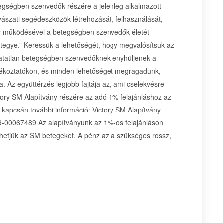
tegségben szenvedők részére a jelenleg alkalmazott
yászati segédeszközök létrehozását, felhasználását,
ány működésével a betegségben szenvedők életét
tegye.” Keressük a lehetőségét, hogy megvalósítsuk az
hatatlan betegségben szenvedőknek enyhüljenek a
tájékoztatókon, és minden lehetőséget megragadunk,
. Az együttérzés legjobb fajtája az, ami cselekvésre
tory SM Alapítvány részére az adó 1% felajánláshoz az
kapcsán további információ: Victory SM Alapítvány
00067489 Az alapítványunk az 1%-os felajánláson
íthetjük az SM betegeket. A pénz az a szükséges rossz,