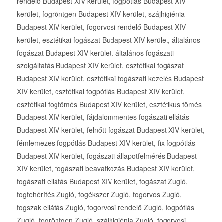
rendelő Budapest XIV kerület, fogpótlás Budapest XIV
kerület, fogröntgen Budapest XIV kerület, szájhigiénia
Budapest XIV kerület, fogorvosi rendelő Budapest XIV
kerület, esztétikai fogászat Budapest XIV kerület, általános
fogászat Budapest XIV kerület, általános fogászati
szolgáltatás Budapest XIV kerület, esztétikai fogászat
Budapest XIV kerület, esztétikai fogászati kezelés Budapest
XIV kerület, esztétikai fogpótlás Budapest XIV kerület,
esztétikai fogtömés Budapest XIV kerület, esztétikus tömés
Budapest XIV kerület, fájdalommentes fogászati ellátás
Budapest XIV kerület, felnőtt fogászat Budapest XIV kerület,
fémlemezes fogpótlás Budapest XIV kerület, fix fogpótlás
Budapest XIV kerület, fogászati állapotfelmérés Budapest
XIV kerület, fogászati beavatkozás Budapest XIV kerület,
fogászati ellátás Budapest XIV kerület, fogászat Zugló,
fogfehérítés Zugló, fogékszer Zugló, fogorvos Zugló,
fogszak ellátás Zugló, fogorvosi rendelő Zugló, fogpótlás
Zugló, fogröntgen Zugló, szájhigiénia Zugló, fogorvosi