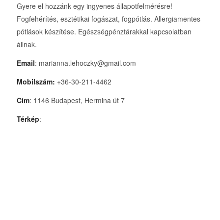
Gyere el hozzánk egy ingyenes állapotfelmérésre!
Fogfehérítés, esztétikai fogászat, fogpótlás. Allergiamentes
pótlások készítése. Egészségpénztárakkal kapcsolatban
állnak.
Email
: marianna.lehoczky@gmail.com
Mobilszám:
+36-30-211-4462
Cím
: 1146 Budapest, Hermina út 7
Térkép
: