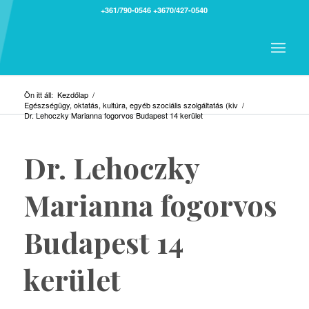
+361/790-0546
+3670/427-0540
Ön itt áll:
Kezdőlap
/
Egészségügy, oktatás, kultúra, egyéb szociális szolgáltatás (kiv
/
Dr. Lehoczky Marianna fogorvos Budapest 14 kerület
Dr. Lehoczky
Marianna fogorvos
Budapest 14
kerület